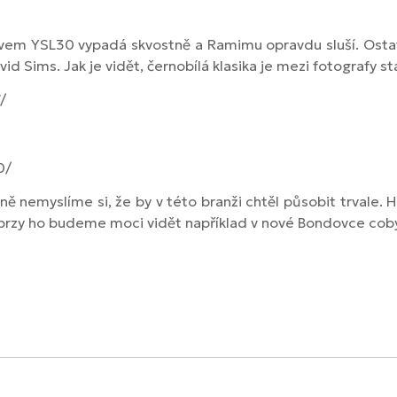
zvem YSL30 vypadá skvostně a Ramimu opravdu sluší. Ostat
 Sims. Jak je vidět, černobílá klasika je mezi fotografy st
/
0/
nemyslíme si, že by v této branži chtěl působit trvale. He
Už brzy ho budeme moci vidět například v nové Bondovce co