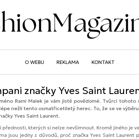
O WEBU
REKLAMA
KONTAKT
pani značky Yves Saint Laure
 jméno Rami Malek je vám jistě povědomé. Tvůrci tohoto 
pe nežli tento osmatřicetiletý herec. To, že se ve výběru s
značky Yves Saint Laurent.
í přednosti, kterých si nelze nevšimnout. Kromě jiného je vel
ma jsou jedny z důvodů, proč značka Yves Saint Laurent 