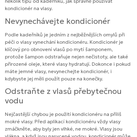
několik tipů od kadeřníků, jak správně používat
kondicionér na vlasy.
Nevynechávejte kondicionér
Podle kadeřníků je jedním z nejběžnějších omylů při
péči o vlasy vynechání kondicionéru. Kondicionér je
klíčový pro obnovení vlasů po mytí šamponem,
protože šampon odstraňuje nejen nečistoty, ale také
přirozené oleje, které vlasy hydratují. Dokonce i pokud
máte jemné vlasy, nevynechejte kondicionér, i
kdybyste jej měli použít pouze na konečky.
Odstraňte z vlasů přebytečnou
vodu
Nejčastější chybou je použití kondicionéru na příliš
mokré vlasy. Před aplikací kondicionéru vždy vlasy
zmáčkněte, aby byly jen vlhké, ne mokré. Vlasy jsou
vlákna, a když jsou nasycené vodou, kondicionér může