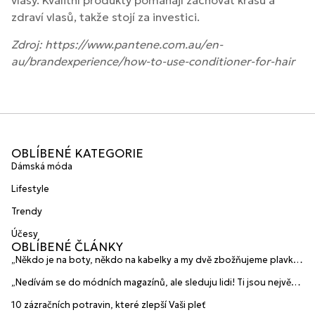
vlasy. Kvalitní produkty pomáhají zachovat krásu a
zdraví vlasů, takže stojí za investici.
Zdroj: https://www.pantene.com.au/en-
au/brandexperience/how-to-use-conditioner-for-hair
OBLÍBENÉ KATEGORIE
Dámská móda
Lifestyle
Trendy
Účesy
OBLÍBENÉ ČLÁNKY
„Někdo je na boty, někdo na kabelky a my dvě zbožňujeme plavky“
prozradily mladé české návrhářky a zakladatelky značky
„Nedívám se do módních magazínů, ale sleduju lidi! Ti jsou největší
HANAJANA Swimwear
inspirace“ říká blogerka A.n.d.u.l.a
10 zázračních potravin, které zlepší Vaši pleť