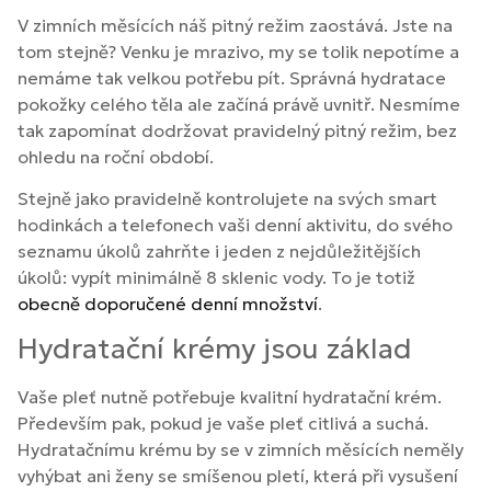
V zimních měsících náš pitný režim zaostává. Jste na
tom stejně? Venku je mrazivo, my se tolik nepotíme a
nemáme tak velkou potřebu pít. Správná hydratace
pokožky celého těla ale začíná právě uvnitř. Nesmíme
tak zapomínat dodržovat pravidelný pitný režim, bez
ohledu na roční období.
Stejně jako pravidelně kontrolujete na svých smart
hodinkách a telefonech vaši denní aktivitu, do svého
seznamu úkolů zahrňte i jeden z nejdůležitějších
úkolů: vypít minimálně 8 sklenic vody. To je totiž
obecně doporučené denní množství
.
Hydratační krémy jsou základ
Vaše pleť nutně potřebuje kvalitní hydratační krém.
Především pak, pokud je vaše pleť citlivá a suchá.
Hydratačnímu krému by se v zimních měsících neměly
vyhýbat ani ženy se smíšenou pletí, která při vysušení