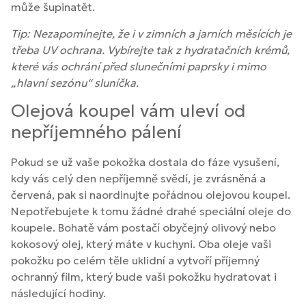
může šupinatět.
Tip: Nezapomínejte, že i v zimních a jarních měsících je
třeba UV ochrana. Vybírejte tak z hydratačních krémů,
které vás ochrání před slunečními paprsky i mimo
„hlavní sezónu“ sluníčka.
Olejová koupel vám uleví od
nepříjemného pálení
Pokud se už vaše pokožka dostala do fáze vysušení,
kdy vás celý den nepříjemně svědí, je zvrásněná a
červená, pak si naordinujte pořádnou olejovou koupel.
Nepotřebujete k tomu žádné drahé speciální oleje do
koupele. Bohatě vám postačí obyčejný olivový nebo
kokosový olej, který máte v kuchyni. Oba oleje vaši
pokožku po celém těle uklidní a vytvoří příjemný
ochranný film, který bude vaši pokožku hydratovat i
následující hodiny.