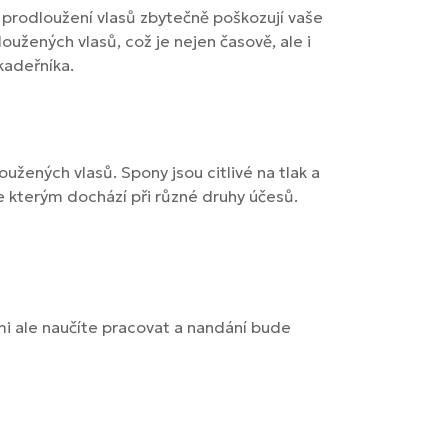
y prodloužení vlasů zbytečně poškozují vaše
oužených vlasů, což je nejen časově, ale i
kadeřníka.
užených vlasů. Spony jsou citlivé na tlak a
ke kterým dochází při různé druhy účesů.
imi ale naučíte pracovat a nandání bude