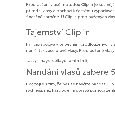
Prodloužení vlasů metodou
Clip in
je šetrnějš
přírodní vlasy a dochází k častému vypadávání
finančně náročné. U Clip in prodloužených vl
Tajemství Clip in
Princip spočívá v připevnění prodloužených vl
neničí tak vaše pravé vlasy. Prodloužené vlasy
[easy-image-collage id=64545]
Nandání vlasů zabere 
Počítejte s tím, že než se naučíte nandat Cli
rychlejší, než každodenní úprava pomocí žehli