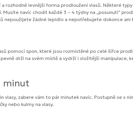
í a rozhodně levnější forma prodloužení vlasů. Některé typ
. Musíte navíc chodit každé 3 – 4 týdny na „posunutí“ prodl
asů nepoužijete žádné lepidlo a nepotřebujete dokonce ani 
asů pomocí spon, které jsou rozmístěné po celé šířce prodlo
 pevně drží na svém místě a vydrží i složitější manipulace, 
5 minut
p in vlasy, zabere vám to pár minutek navíc. Postupně se s n
čky nebo kulmy na vlasy.