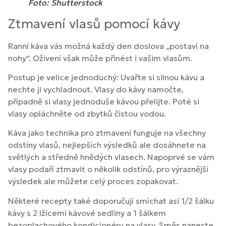
Foto: Shutterstock
Ztmavení vlasů pomocí kávy
Ranní káva vás možná každý den doslova „postaví na
nohy“. Oživení však může přinést i vašim vlasům.
Postup je velice jednoduchý: Uvařte si silnou kávu a
nechte ji vychladnout. Vlasy do kávy namočte,
případně si vlasy jednoduše kávou přelijte. Poté si
vlasy opláchněte od zbytků čistou vodou.
Káva jako technika pro ztmavení funguje na všechny
odstíny vlasů, nejlepších výsledků ale dosáhnete na
světlých a středně hnědých vlasech. Napoprvé se vám
vlasy podaří ztmavit o několik odstínů, pro výraznější
výsledek ale můžete celý proces zopakovat.
Některé recepty také doporučují smíchat asi 1/2 šálku
kávy s 2 lžícemi kávové sedliny a 1 šálkem
bezoplachového kondicionéru na vlasy. Směs naneste