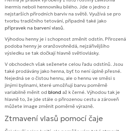
inermis neboli hennovníku bílého. Jde o jedno z
nejstarších přírodních barviv na světě. Využívá se pro
tvorbu tradičního tetování, případně také jako
přípravek na barvení vlasů
.
Výhodou henny je i schopnost změnit odstín. Přirozená
podoba henny je oranžovohnědá, nejzářivějšího
výsledku se tak dočkají hlavně světlovlásky.
V obchodech však seženete celou řadu odstínů. Jsou
také prodávány jako henna, byť to není úplně přesné.
Nejedná se o čistou hennu, ale o hennu ve směsi s
jinými bylinami, které umožňují barvu poměrně
variabilně měnit od
blond
až k černé. Výhodou tak je
hlavně to, že jde stále o přirozenou cestu a zároveň
můžete image změnit poměrně výrazně.
Ztmavení vlasů pomocí čaje