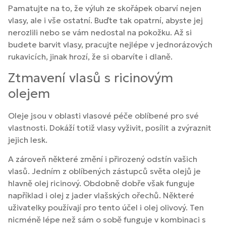
Pamatujte na to, že výluh ze skořápek obarví nejen
vlasy, ale i vše ostatní. Buďte tak opatrní, abyste jej
nerozlili nebo se vám nedostal na pokožku. Až si
budete barvit vlasy, pracujte nejlépe v jednorázových
rukavicích, jinak hrozí, že si obarvíte i dlaně.
Ztmavení vlasů s ricinovým
olejem
Oleje jsou v oblasti vlasové péče oblíbené pro své
vlastnosti. Dokáží totiž vlasy vyživit, posílit a zvýraznit
jejich lesk.
A zároveň některé změní i přirozený odstín vašich
vlasů. Jedním z oblíbených zástupců světa olejů je
hlavně olej ricinový. Obdobně dobře však funguje
například i olej z jader vlašských ořechů. Některé
uživatelky používají pro tento účel i olej olivový. Ten
nicméně lépe než sám o sobě funguje v kombinaci s