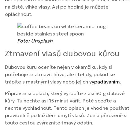
na čisté, vlhké vlasy. Asi po hodině je můžete
opláchnout.
Foto: Unsplash
Ztmavení vlasů dubovou kůrou
Dubovou kůru oceníte nejen v okamžiku, kdy si
potřebujete ztmavit hřívu, ale i tehdy, pokud se
trápíte s mastnými vlasy nebo jejich
vypadáváním
.
Připravte si oplach, který vyrobíte z asi 50 g dubové
kůry. Tu nechte asi 15 minut vařit. Poté sceďte a
nechte vychladnout. Tento oplach je vhodné používat
pravidelně po každém umytí vlasů. Zcela přirozeně si
touto cestou zvýrazníte tmavý odstín.