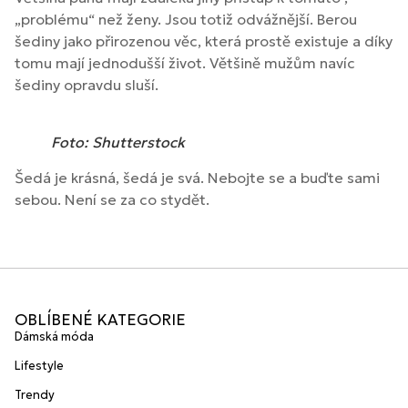
„problému“ než ženy. Jsou totiž odvážnější. Berou
šediny jako přirozenou věc, která prostě existuje a díky
tomu mají jednodušší život. Většině mužům navíc
šediny opravdu sluší.
Foto: Shutterstock
Šedá je krásná, šedá je svá. Nebojte se a buďte sami
sebou. Není se za co stydět.
OBLÍBENÉ KATEGORIE
Dámská móda
Lifestyle
Trendy