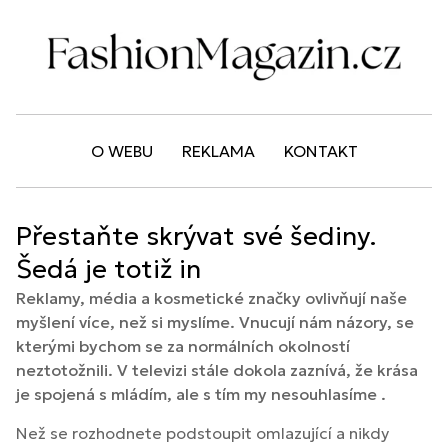
O WEBU
REKLAMA
KONTAKT
Přestaňte skrývat své šediny.
Šedá je totiž in
Reklamy, média a kosmetické značky ovlivňují naše
myšlení více, než si myslíme. Vnucují nám názory, se
kterými bychom se za normálních okolností
neztotožnili. V televizi stále dokola zaznívá, že krása
je spojená s mládím, ale s tím my nesouhlasíme .
Než se rozhodnete podstoupit omlazující a nikdy