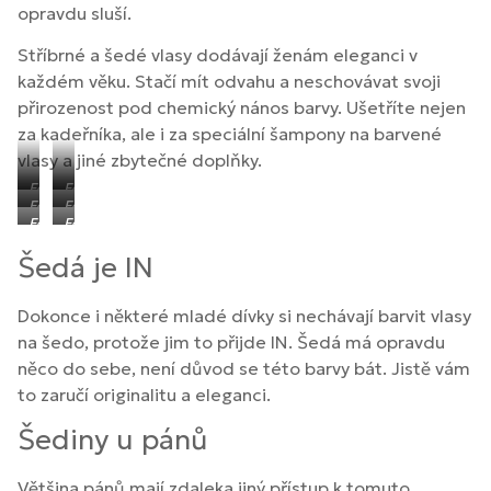
opravdu sluší.
Stříbrné a šedé vlasy dodávají ženám eleganci v
každém věku. Stačí mít odvahu a neschovávat svoji
přirozenost pod chemický nános barvy. Ušetříte nejen
za kadeřníka, ale i za speciální šampony na barvené
vlasy a jiné zbytečné doplňky.
Foto:
Foto:
Foto:
Foto:
Shutterstock
Shutterstock
Foto:
Foto:
Shutterstock
Shutterstock
Depositphotos
Depositphotos
Šedá je IN
Dokonce i některé mladé dívky si nechávají barvit vlasy
na šedo, protože jim to přijde IN. Šedá má opravdu
něco do sebe, není důvod se této barvy bát. Jistě vám
to zaručí originalitu a eleganci.
Šediny u pánů
Většina pánů mají zdaleka jiný přístup k tomuto ,