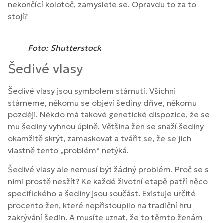
nekončící kolotoč, zamyslete se. Opravdu to za to
stojí?
Foto: Shutterstock
Šedivé vlasy
Šedivé vlasy jsou symbolem stárnutí. Všichni
stárneme, někomu se objeví šediny dříve, někomu
později. Někdo má takové genetické dispozice, že se
mu šediny vyhnou úplně. Většina žen se snaží šediny
okamžitě skrýt, zamaskovat a tvářit se, že se jich
vlastně tento „problém“ netýká.
Šedivé vlasy ale nemusí být žádný problém. Proč se s
nimi prostě nesžít? Ke každé životní etapě patří něco
specifického a šediny jsou součást. Existuje určité
procento žen, které nepřistoupilo na tradiční hru
zakrývání šedin. A musíte uznat, že to těmto ženám