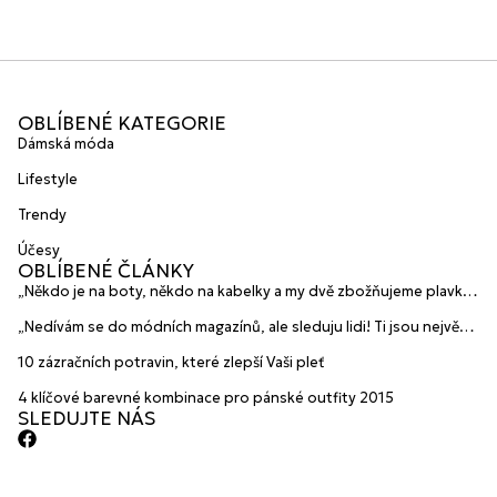
OBLÍBENÉ KATEGORIE
Dámská móda
Lifestyle
Trendy
Účesy
OBLÍBENÉ ČLÁNKY
„Někdo je na boty, někdo na kabelky a my dvě zbožňujeme plavky“
prozradily mladé české návrhářky a zakladatelky značky
„Nedívám se do módních magazínů, ale sleduju lidi! Ti jsou největší
HANAJANA Swimwear
inspirace“ říká blogerka A.n.d.u.l.a
10 zázračních potravin, které zlepší Vaši pleť
4 klíčové barevné kombinace pro pánské outfity 2015
SLEDUJTE NÁS