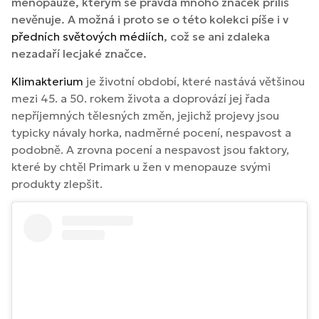
menopauze, kterým se pravda mnoho značek příliš
nevěnuje. A možná i proto se o této kolekci píše i v
předních světových médiích
, což se ani zdaleka
nezadaří lecjaké značce.
Klimakterium
je životní období, které nastává většinou
mezi 45. a 50. rokem života a doprovází jej řada
nepříjemných tělesných změn, jejichž projevy jsou
typicky návaly horka, nadměrné pocení, nespavost a
podobně. A zrovna pocení a nespavost jsou faktory,
které by chtěl Primark u žen v menopauze svými
produkty zlepšit.