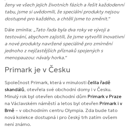
ženy ve všech jejich životních fázích a řešit každodenní
tabu, jsme si uvědomili, že speciální produkty nejsou
dostupné pro každého, a chtěli jsme to změnit.“
Dále zmínila:
„Tato řada byla dva roky ve vývoji a
testování, abychom zajistili, že jsme vytvořili inovativní
a nové produkty navržené speciálně pro zmírnění
jednoho z nejčastějších příznaků spojených s
menopauzou: návaly horka.“
Primark je v Česku
Společnost Primark, která v minulosti
čelila řadě
skandálů
, otevřela své obchodní domy i v Česku.
Minulý rok byl otevřen obchodní dům
Primark v Praze
na Václavském náměstí a letos byl otevřen
Primark i v
Brně
– v obchodním centru Olympia. Zda bude tato
nová kolekce dostupná i pro český trh zatím ovšem
není známo.