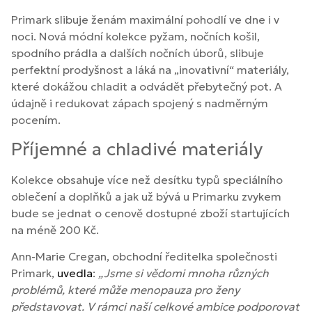
Primark slibuje ženám maximální pohodlí ve dne i v
noci. Nová módní kolekce pyžam, nočních košil,
spodního prádla a dalších nočních úborů, slibuje
perfektní prodyšnost a láká na „inovativní“ materiály,
které dokážou chladit a odvádět přebytečný pot. A
údajně i redukovat zápach spojený s nadměrným
pocením.
Příjemné a chladivé materiály
Kolekce obsahuje více než desítku typů speciálního
oblečení a doplňků a jak už bývá u Primarku zvykem
bude se jednat o cenově dostupné zboží startujících
na méně 200 Kč.
Ann-Marie Cregan, obchodní ředitelka společnosti
Primark,
uvedla
:
„Jsme si vědomi mnoha různých
problémů, které může menopauza pro ženy
představovat. V rámci naší celkové ambice podporovat