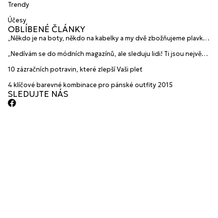
Trendy
Účesy
OBLÍBENÉ ČLÁNKY
„Někdo je na boty, někdo na kabelky a my dvě zbožňujeme plavky“
prozradily mladé české návrhářky a zakladatelky značky
„Nedívám se do módních magazínů, ale sleduju lidi! Ti jsou největší
HANAJANA Swimwear
inspirace“ říká blogerka A.n.d.u.l.a
10 zázračních potravin, které zlepší Vaši pleť
4 klíčové barevné kombinace pro pánské outfity 2015
SLEDUJTE NÁS