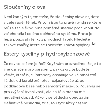
Sloučeniny olova
Není žádným tajemstvím, že sloučeniny olova najdete
v celé řadě rtěnek. Přitom jsou to právě rty, skrze které
může tahle škodlivina poměrně snadno proniknout do
vašeho těla i celého oběhového systému. Proto je
lepší používat rtěnky z přírodních látek. Hledejte
[
2
]
takové značky, které se toxickému olovu vyhýbají.
Estery kyseliny p-hydroxybenzoové
Že nevíte, o čem je řeč? Když vám prozradíme, že je to
jiné označení pro parabeny, pak už určitě budete
vědět, která bije. Parabeny obsahuje velké množství
líčidel, od korektorů, přes rozjasňovače až po
podkladové báze nebo samotný make-up. Používají se
pro zvýšení trvanlivosti, ale na tělo mohou mít
negativní dopad. Ačkoliv se věděcká obec zatím
definitivně neshodla, zda jsou tyto látky našemu