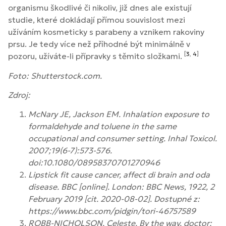
organismu škodlivé či nikoliv, již dnes ale existují
studie, které dokládají přímou souvislost mezi
užíváním kosmeticky s parabeny a vznikem rakoviny
prsu. Je tedy více než příhodné být minimálně v
[
3
,
4
]
pozoru, užíváte-li přípravky s těmito složkami.
Foto: Shutterstock.com.
Zdroj:
McNary JE, Jackson EM. Inhalation exposure to
formaldehyde and toluene in the same
occupational and consumer setting. Inhal Toxicol.
2007;19(6-7):573-576.
doi:10.1080/08958370701270946
Lipstick fit cause cancer, affect di brain and oda
disease. BBC [online]. London: BBC News, 1922, 2
February 2019 [cit. 2020-08-02]. Dostupné z:
https://www.bbc.com/pidgin/tori-46757589
ROBB-NICHOLSON, Celeste. By the way, doctor: