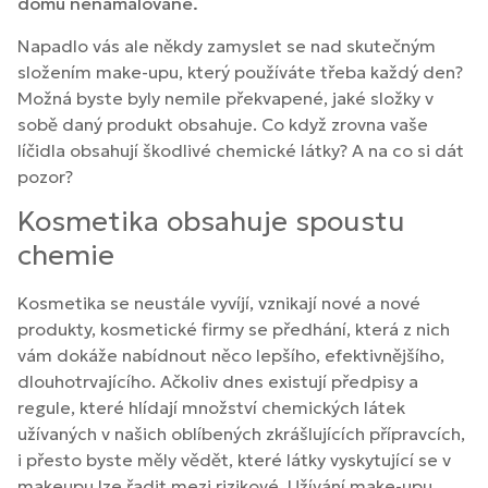
domu nenamalované.
Napadlo vás ale někdy zamyslet se nad skutečným
složením make-upu, který používáte třeba každý den?
Možná byste byly nemile překvapené, jaké složky v
sobě daný produkt obsahuje. Co když zrovna vaše
líčidla obsahují škodlivé chemické látky? A na co si dát
pozor?
Kosmetika obsahuje spoustu
chemie
Kosmetika se neustále vyvíjí, vznikají nové a nové
produkty, kosmetické firmy se předhání, která z nich
vám dokáže nabídnout něco lepšího, efektivnějšího,
dlouhotrvajícího. Ačkoliv dnes existují předpisy a
regule, které hlídají množství chemických látek
užívaných v našich oblíbených zkrášlujících přípravcích,
i přesto byste měly vědět, které látky vyskytující se v
makeupu lze řadit mezi rizikové. Užívání make-upu