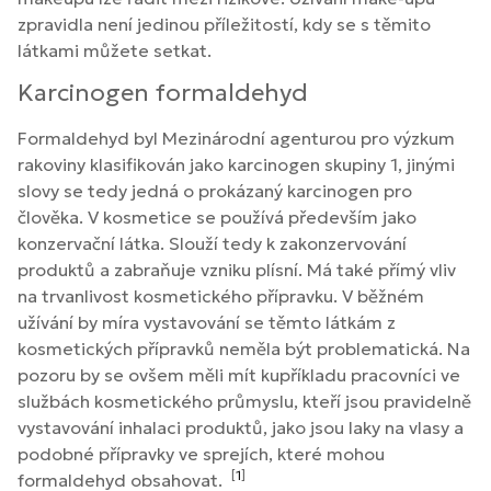
zpravidla není jedinou příležitostí, kdy se s těmito
látkami můžete setkat.
Karcinogen formaldehyd
Formaldehyd byl Mezinárodní agenturou pro výzkum
rakoviny klasifikován jako karcinogen skupiny 1, jinými
slovy se tedy jedná o prokázaný karcinogen pro
člověka. V kosmetice se používá především jako
konzervační látka. Slouží tedy k zakonzervování
produktů a zabraňuje vzniku plísní. Má také přímý vliv
na trvanlivost kosmetického přípravku. V běžném
užívání by míra vystavování se těmto látkám z
kosmetických přípravků neměla být problematická. Na
pozoru by se ovšem měli mít kupříkladu pracovníci ve
službách kosmetického průmyslu, kteří jsou pravidelně
vystavování inhalaci produktů, jako jsou laky na vlasy a
podobné přípravky ve sprejích, které mohou
[
1
]
formaldehyd obsahovat.