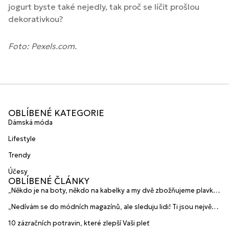
jogurt byste také nejedly, tak proč se líčit prošlou
dekorativkou?
Foto: Pexels.com.
OBLÍBENÉ KATEGORIE
Dámská móda
Lifestyle
Trendy
Účesy
OBLÍBENÉ ČLÁNKY
„Někdo je na boty, někdo na kabelky a my dvě zbožňujeme plavky“
prozradily mladé české návrhářky a zakladatelky značky
„Nedívám se do módních magazínů, ale sleduju lidi! Ti jsou největší
HANAJANA Swimwear
inspirace“ říká blogerka A.n.d.u.l.a
10 zázračních potravin, které zlepší Vaši pleť