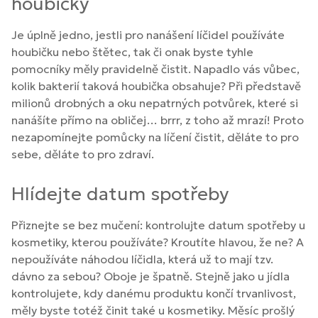
houbičky
Je úplně jedno, jestli pro nanášení líčidel používáte
houbičku nebo štětec, tak či onak byste tyhle
pomocníky měly pravidelně čistit. Napadlo vás vůbec,
kolik bakterií taková houbička obsahuje? Při představě
milionů drobných a oku nepatrných potvůrek, které si
nanášíte přímo na obličej… brrr, z toho až mrazí! Proto
nezapomínejte pomůcky na líčení čistit, děláte to pro
sebe, děláte to pro zdraví.
Hlídejte datum spotřeby
Přiznejte se bez mučení: kontrolujte datum spotřeby u
kosmetiky, kterou používáte? Kroutíte hlavou, že ne? A
nepoužíváte náhodou líčidla, která už to mají tzv.
dávno za sebou? Oboje je špatně. Stejně jako u jídla
kontrolujete, kdy danému produktu končí trvanlivost,
měly byste totéž činit také u kosmetiky. Měsíc prošlý