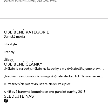
Foto: Pexels.com, ASOS, HM.
OBLÍBENÉ KATEGORIE
Dámská móda
Lifestyle
Trendy
Účesy
OBLÍBENÉ ČLÁNKY
„Někdo je na boty, někdo na kabelky a my dvě zbožňujeme plavky“
prozradily mladé české návrhářky a zakladatelky značky
„Nedívám se do módních magazínů, ale sleduju lidi! Ti jsou největší
HANAJANA Swimwear
inspirace“ říká blogerka A.n.d.u.l.a
10 zázračních potravin, které zlepší Vaši pleť
4 klíčové barevné kombinace pro pánské outfity 2015
SLEDUJTE NÁS