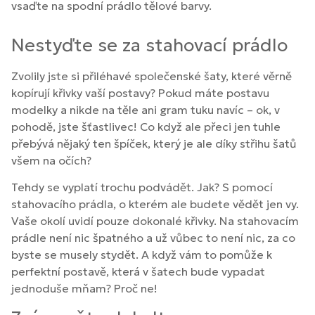
vsaďte na spodní prádlo tělové barvy.
Nestyďte se za stahovací prádlo
Zvolily jste si přiléhavé společenské šaty, které věrně
kopírují křivky vaší postavy? Pokud máte postavu
modelky a nikde na těle ani gram tuku navíc – ok, v
pohodě, jste šťastlivec! Co když ale přeci jen tuhle
přebývá nějaký ten špíček, který je ale díky střihu šatů
všem na očích?
Tehdy se vyplatí trochu podvádět. Jak? S pomocí
stahovacího prádla, o kterém ale budete vědět jen vy.
Vaše okolí uvidí pouze dokonalé křivky. Na stahovacím
prádle není nic špatného a už vůbec to není nic, za co
byste se musely stydět. A když vám to pomůže k
perfektní postavě, která v šatech bude vypadat
jednoduše mňam? Proč ne!