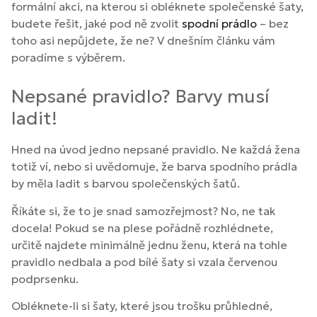
formální akci, na kterou si obléknete společenské šaty,
budete řešit, jaké pod ně zvolit
spodní prádlo
– bez
toho asi nepůjdete, že ne? V dnešním článku vám
poradíme s výběrem.
Nepsané pravidlo? Barvy musí
ladit!
Hned na úvod jedno nepsané pravidlo. Ne každá žena
totiž ví, nebo si uvědomuje, že barva spodního prádla
by měla ladit s barvou společenských šatů.
Říkáte si, že to je snad samozřejmost? No, ne tak
docela! Pokud se na plese pořádně rozhlédnete,
určitě najdete minimálně jednu ženu, která na tohle
pravidlo nedbala a pod bílé šaty si vzala červenou
podprsenku.
Obléknete-li si šaty, které jsou trošku průhledné,