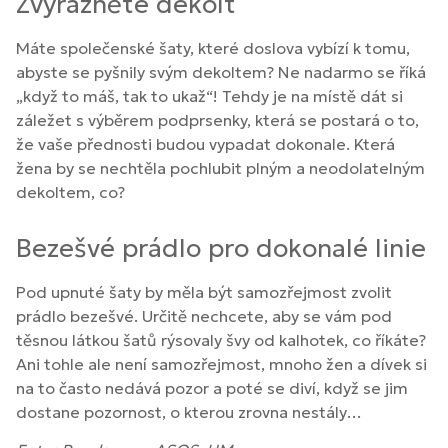
Zvýrazněte dekolt
Máte společenské šaty, které doslova vybízí k tomu,
abyste se pyšnily svým dekoltem? Ne nadarmo se říká
„když to máš, tak to ukaž“! Tehdy je na místě dát si
záležet s výběrem podprsenky, která se postará o to,
že vaše přednosti budou vypadat dokonale. Která
žena by se nechtěla pochlubit plným a neodolatelným
dekoltem, co?
Bezešvé prádlo pro dokonalé linie
Pod upnuté šaty by měla být samozřejmost zvolit
prádlo bezešvé. Určitě nechcete, aby se vám pod
těsnou látkou šatů rýsovaly švy od kalhotek, co říkáte?
Ani tohle ale není samozřejmost, mnoho žen a dívek si
na to často nedává pozor a poté se diví, když se jim
dostane pozornost, o kterou zrovna nestály…