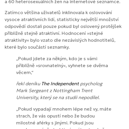
a 60 heterosexuálních žen na internetové seznamce.
Zatímco většina uživatelů inklinovala k oslovování
vysoce atraktivních lidí, statisticky největší množství
odpovědí dostali pouze pokud byl oslovený protějšek
přibližně stejně atraktivní. Hodnocení »stejné
atraktivity« bylo vzato dle nezávislých hodnotitelů,
které bylo součástí seznamky.
„Pokud jdete za někým, kdo je s vámi
přibližně »srovnatelný«, vyhnete se dvěma
věcem,“
řekl deníku
The Independent
psycholog
Mark Sergeant z Nottingham Trent
University, který se na studii nepodílel.
„Pokud vypadají mnohem lépe než vy, máte
strach, že vás opustí nebo že budou
milostné aférky s jinými. Pokud jsou