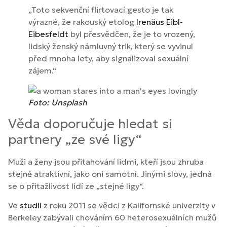
„Toto sekvenční flirtovací gesto je tak
výrazné, že rakouský etolog
Irenäus Eibl-
Eibesfeldt
byl přesvědčen, že je to vrozený,
lidský ženský námluvný trik, který se vyvinul
před mnoha lety, aby signalizoval sexuální
zájem.“
Foto: Unsplash
Věda doporučuje hledat si
partnery „ze své ligy“
Muži a ženy jsou přitahování lidmi, kteří jsou zhruba
stejně atraktivní, jako oni samotní. Jinými slovy, jedná
se o přitažlivost lidí ze „stejné ligy“.
Ve
studii
z roku 2011 se vědci z Kalifornské univerzity v
Berkeley zabývali chováním 60 heterosexuálních mužů