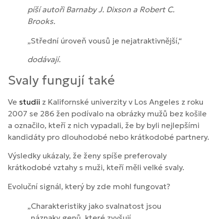
píší autoři Barnaby J. Dixson a Robert C.
Brooks.
„Střední úroveň vousů je nejatraktivnější,“
dodávají.
Svaly fungují také
Ve
studii
z Kalifornské univerzity v Los Angeles z roku
2007 se 286 žen podívalo na obrázky mužů bez košile
a označilo, kteří z nich vypadali, že by byli nejlepšími
kandidáty pro dlouhodobé nebo krátkodobé partnery.
Výsledky ukázaly, že ženy spíše preferovaly
krátkodobé vztahy s muži, kteří měli velké svaly.
Evoluční signál, který by zde mohl fungovat?
„Charakteristiky jako svalnatost jsou
„náznaky genů, které zvyšují