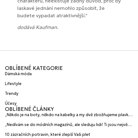
charakteru, neexistuje žádný důvod, proč by
laskavé jednání nemohlo způsobit, že
budete vypadat atraktivnější.“
dodává Kaufman.
OBLÍBENÉ KATEGORIE
Dámská móda
Lifestyle
Trendy
Účesy
OBLÍBENÉ ČLÁNKY
„Někdo je na boty, někdo na kabelky a my dvě zbožňujeme plavky“
prozradily mladé české návrhářky a zakladatelky značky
„Nedívám se do módních magazínů, ale sleduju lidi! Ti jsou největší
HANAJANA Swimwear
inspirace“ říká blogerka A.n.d.u.l.a
10 zázračních potravin, které zlepší Vaši pleť