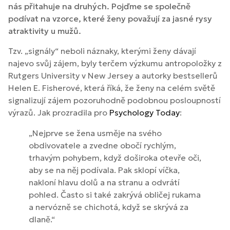
nás přitahuje na druhých. Pojďme se společně
podívat na vzorce, které ženy považují za jasné rysy
atraktivity u mužů.
Tzv. „signály“ neboli náznaky, kterými ženy dávají
najevo svůj zájem, byly terčem výzkumu antropoložky z
Rutgers University v New Jersey a autorky bestsellerů
Helen E. Fisherové, která říká, že ženy na celém světě
signalizují zájem pozoruhodně podobnou posloupností
výrazů. Jak prozradila pro
Psychology Today
:
„Nejprve se žena usměje na svého
obdivovatele a zvedne obočí rychlým,
trhavým pohybem, když doširoka otevře oči,
aby se na něj podívala. Pak sklopí víčka,
nakloní hlavu dolů a na stranu a odvrátí
pohled. Často si také zakrývá obličej rukama
a nervózně se chichotá, když se skrývá za
dlaně.“