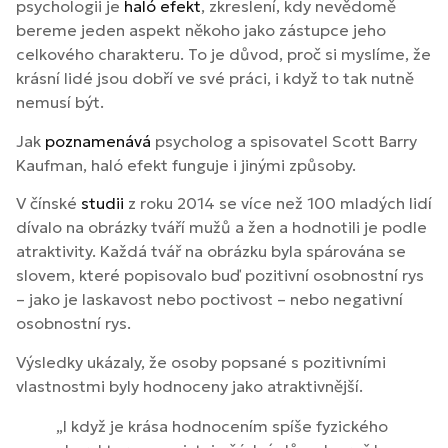
psychologii je
haló efekt
, zkreslení, kdy nevědomě
bereme jeden aspekt někoho jako zástupce jeho
celkového charakteru. To je důvod, proč si myslíme, že
krásní lidé jsou dobří ve své práci, i když to tak nutně
nemusí být.
Jak
poznamenává
psycholog a spisovatel Scott Barry
Kaufman, haló efekt funguje i jinými způsoby.
V čínské
studii
z roku 2014 se více než 100 mladých lidí
dívalo na obrázky tváří mužů a žen a hodnotili je podle
atraktivity. Každá tvář na obrázku byla spárována se
slovem, které popisovalo buď pozitivní osobnostní rys
– jako je laskavost nebo poctivost – nebo negativní
osobnostní rys.
Výsledky ukázaly, že osoby popsané s pozitivními
vlastnostmi byly hodnoceny jako atraktivnější.
„I když je krása hodnocením spíše fyzického