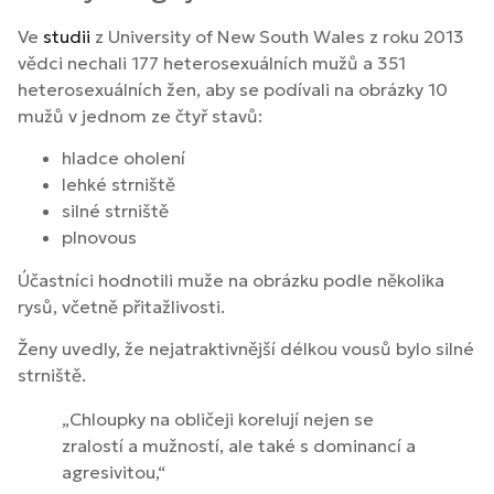
Ve
studii
z University of New South Wales z roku 2013
vědci nechali 177 heterosexuálních mužů a 351
heterosexuálních žen, aby se podívali na obrázky 10
mužů v jednom ze čtyř stavů:
hladce oholení
lehké strniště
silné strniště
plnovous
Účastníci hodnotili muže na obrázku podle několika
rysů, včetně přitažlivosti.
Ženy uvedly, že nejatraktivnější délkou vousů bylo silné
strniště.
„Chloupky na obličeji korelují nejen se
zralostí a mužností, ale také s dominancí a
agresivitou,“