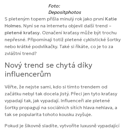
Foto:
Depositphotos
S pleteným topem přišla minulý rok jako první
Katie
Holmes
. Nyní se na internetu objevil další trend –
pletené kraťasy
. Označení kraťasy může být trochu
nepřesné. Připomínají totiž pletené cyklistické šortky
nebo krátké podvlíkačky. Také si říkáte, co je to za
zvláštní trend?
Nový trend se chytá díky
influencerům
Věřte, že nejste sami, kdo si tímto trendem od
začátku nebyl tak docela jistý. Přeci jen tyto kraťasy
vypadají tak, jak vypadají. Influenceři ale pletené
šortky propagují na sociálních sítích hlava nehlava, a
tak se popularita tohoto kousku zvyšuje.
Pokud je šikovně sladíte, vytvoříte luxusně vypadající