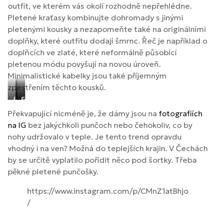
outfit, ve kterém vás okolí rozhodně nepřehlédne.
Pletené kraťasy kombinujte dohromady s jinými
pletenými kousky a nezapomeňte také na originálními
doplňky, které outfitu dodají šmrnc. Řeč je například o
doplňcích ve zlaté, které neformálně působící
pletenou módu povyšují na novou úroveň.
Minimalistické kabelky jsou také příjemným
zpestřením těchto kousků.
Foto:
Foto:
Foto:
H&M
H&M
H&M
Překvapující nicméně je, že dámy jsou na
fotografiích
na IG
bez jakýchkoli punčoch nebo čehokoliv, co by
nohy udržovalo v teple. Je tento trend opravdu
vhodný i na ven? Možná do teplejších krajin. V Čechách
by se určitě vyplatilo pořídit něco pod šortky. Třeba
pěkné pletené punčošky.
https://www.instagram.com/p/CMnZ1atBhjo
/