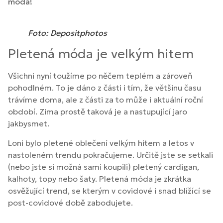
móda!
Foto: Depositphotos
Pletená móda je velkým hitem
Všichni nyní toužíme po něčem teplém a zároveň
pohodlném. To je dáno z části i tím, že většinu času
trávíme doma, ale z části za to může i aktuální roční
období. Zima prostě taková je a nastupující jaro
jakbysmet.
Loni bylo pletené oblečení velkým hitem a letos v
nastoleném trendu pokračujeme. Určitě jste se setkali
(nebo jste si možná sami koupili) pletený cardigan,
kalhoty, topy nebo šaty. Pletená móda je zkrátka
osvěžující trend, se kterým v covidové i snad blížící se
post-covidové době zabodujete.