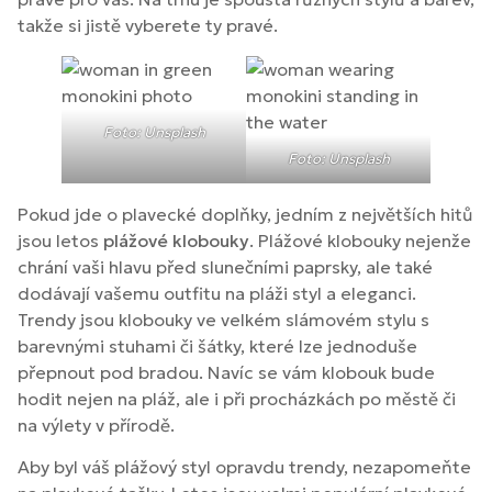
takže si jistě vyberete ty pravé.
Foto: Unsplash
Foto: Unsplash
Pokud jde o plavecké doplňky, jedním z největších hitů
jsou letos
plážové klobouky
. Plážové klobouky nejenže
chrání vaši hlavu před slunečními paprsky, ale také
dodávají vašemu outfitu na pláži styl a eleganci.
Trendy jsou klobouky ve velkém slámovém stylu s
barevnými stuhami či šátky, které lze jednoduše
přepnout pod bradou. Navíc se vám klobouk bude
hodit nejen na pláž, ale i při procházkách po městě či
na výlety v přírodě.
Aby byl váš plážový styl opravdu trendy, nezapomeňte