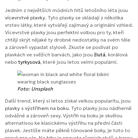
Jedním z největších módních hitů letošního léta jsou
vícevrstvé plavky
. Tyto plavky se skládají z několika
vrstev látky, které vytvářejí zajímavý a originální vzhled.
Vícevrstvé plavky jsou perfektní volbou pro ty, kteří
chtějí skrýt nějaké ty drobné nedostatky na svém těle
a zároveň vypadat stylově. Zkuste se podívat po
plavkách ve svěžích barvách, jako jsou
žlutá
, korálová
nebo
tyrkysová
, které jsou letos velmi populární.
Foto: Unsplash
Další trend, který si letos získal velkou popularitu, jsou
plavky s výstřihem na boku
. Tyto plavky jsou nádherně
odvážné a zároveň sexy. Výstřih na boku je skvělou
alternativou ke klasickému výstřihu na přední části
plavek. Jestliže máte pěkně tónované boky, je toto to
pravé pro vás. Na trhu je spousta různých stylů a barev,