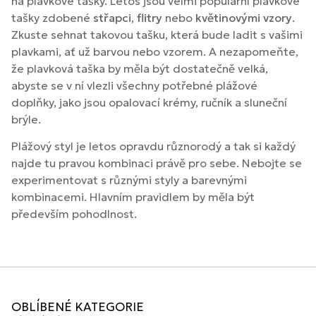
na plavkové tašky. Letos jsou velmi populární plavkové
tašky zdobené
střapci
,
flitry
nebo
květinovými vzory
.
Zkuste sehnat takovou tašku, která bude ladit s vašimi
plavkami, ať už barvou nebo vzorem. A nezapomeňte,
že plavková taška by měla být dostatečně velká,
abyste se v ní vlezli všechny potřebné plážové
doplňky, jako jsou opalovací krémy, ručník a sluneční
brýle.
Plážový styl je letos opravdu různorodý a tak si každý
najde tu pravou kombinaci právě pro sebe. Nebojte se
experimentovat s různými styly a barevnými
kombinacemi. Hlavním pravidlem by měla být
především pohodlnost.
OBLÍBENÉ KATEGORIE