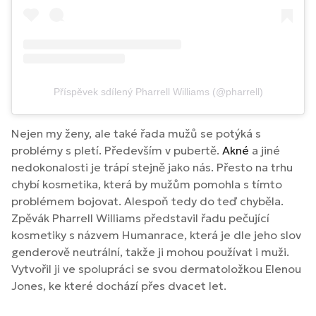
Příspěvek sdílený Pharrell Williams (@pharrell)
Nejen my ženy, ale také řada mužů se potýká s
problémy s pletí. Především v pubertě.
Akné
a jiné
nedokonalosti je trápí stejně jako nás. Přesto na trhu
chybí kosmetika, která by mužům pomohla s tímto
problémem bojovat. Alespoň tedy do teď chyběla.
Zpěvák Pharrell Williams představil řadu pečující
kosmetiky s názvem Humanrace, která je dle jeho slov
genderově neutrální, takže ji mohou používat i muži.
Vytvořil ji ve spolupráci se svou dermatoložkou Elenou
Jones, ke které dochází přes dvacet let.