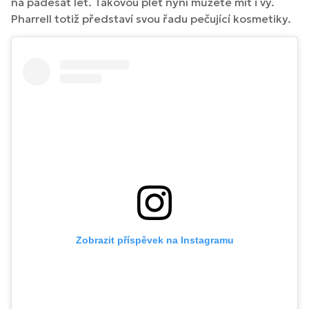
na padesát let. Takovou pleť nyní můžete mít i vy.
Pharrell totiž představí svou řadu pečující kosmetiky.
Zobrazit příspěvek na Instagramu