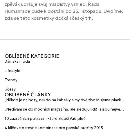
zpěvák udržuje svůj mladistvý vzhled. Řada
Humanrace bude k dostání od 25. listopadu. Uvidíme,
zda se této kosmetiky dočká i český trh.
OBLÍBENÉ KATEGORIE
Dámská móda
Lifestyle
Trendy
Účesy
OBLÍBENÉ ČLÁNKY
„Někdo je na boty, někdo na kabelky a my dvě zbožňujeme plavky“
prozradily mladé české návrhářky a zakladatelky značky
„Nedívám se do módních magazínů, ale sleduju lidi! Ti jsou největší
HANAJANA Swimwear
inspirace“ říká blogerka A.n.d.u.l.a
10 zázračních potravin, které zlepší Vaši pleť
4 klíčové barevné kombinace pro pánské outfity 2015