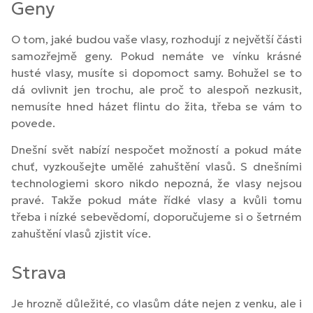
Geny
O tom, jaké budou vaše vlasy, rozhodují z největší části
samozřejmě geny. Pokud nemáte ve vínku krásné
husté vlasy, musíte si dopomoct samy. Bohužel se to
dá ovlivnit jen trochu, ale proč to alespoň nezkusit,
nemusíte hned házet flintu do žita, třeba se vám to
povede.
Dnešní svět nabízí nespočet možností a pokud máte
chuť, vyzkoušejte umělé zahuštění vlasů. S dnešními
technologiemi skoro nikdo nepozná, že vlasy nejsou
pravé. Takže pokud máte řídké vlasy a kvůli tomu
třeba i nízké sebevědomí, doporučujeme si o šetrném
zahuštění vlasů zjistit více.
Strava
Je hrozně důležité, co vlasům dáte nejen z venku, ale i