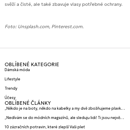
svěží a čisté, ale také zbavuje vlasy potřebné ochrany.
Foto: Unsplash.com, Pinterest.com.
OBLÍBENÉ KATEGORIE
Dámská móda
Lifestyle
Trendy
Účesy
OBLÍBENÉ ČLÁNKY
„Někdo je na boty, někdo na kabelky a my dvě zbožňujeme plavky“
prozradily mladé české návrhářky a zakladatelky značky
„Nedívám se do módních magazínů, ale sleduju lidi! Ti jsou největší
HANAJANA Swimwear
inspirace“ říká blogerka A.n.d.u.l.a
10 zázračních potravin, které zlepší Vaši pleť