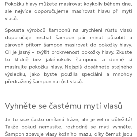
Pokožku hlavy můžete masírovat kdykoliv během dne,
ale nejvíce doporučujeme masírovat hlavu při mytí
vlasů.
Spousta výrobců šamponů na urychlení růstu vlasů
doporučuje nechat šampon pár minut působit a
zároveň přitom šampon masírovat do pokožky hlavy.
Cíl je jasný – zvýšit prokrvenost pokožky hlavy. Zkuste
to klidně bez jakéhokoliv šamponu a denně si
masírujte pokožku hlavy. Nejspíš dosáhnete stejného
výsledku, jako byste použila speciální a mnohdy
předražený šampon na růst vlasů.
Vyhněte se častému mytí vlasů
Je to sice často omílaná fráze, ale je velmi důležitá!
Takže pokud nemusíte, rozhodně se mytí vyhněte.
Šampon zbavuje vlasy kožního mazu, díky čemuž jsou