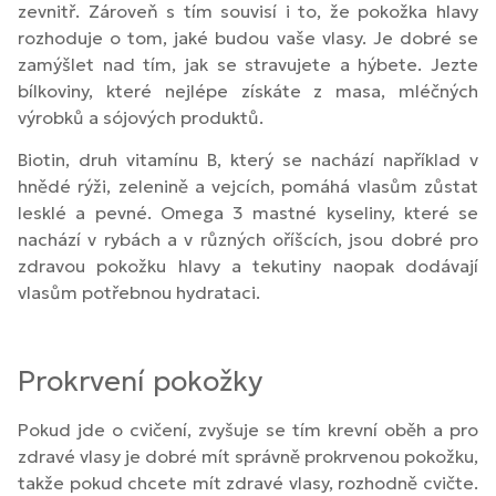
zevnitř. Zároveň s tím souvisí i to, že pokožka hlavy
rozhoduje o tom, jaké budou vaše vlasy. Je dobré se
zamýšlet nad tím, jak se stravujete a hýbete. Jezte
bílkoviny, které nejlépe získáte z masa, mléčných
výrobků a sójových produktů.
Biotin, druh vitamínu B, který se nachází například v
hnědé rýži, zelenině a vejcích, pomáhá vlasům zůstat
lesklé a pevné. Omega 3 mastné kyseliny, které se
nachází v rybách a v různých oříšcích, jsou dobré pro
zdravou pokožku hlavy a tekutiny naopak dodávají
vlasům potřebnou hydrataci.
Prokrvení pokožky
Pokud jde o cvičení, zvyšuje se tím krevní oběh a pro
zdravé vlasy je dobré mít správně prokrvenou pokožku,
takže pokud chcete mít zdravé vlasy, rozhodně cvičte.