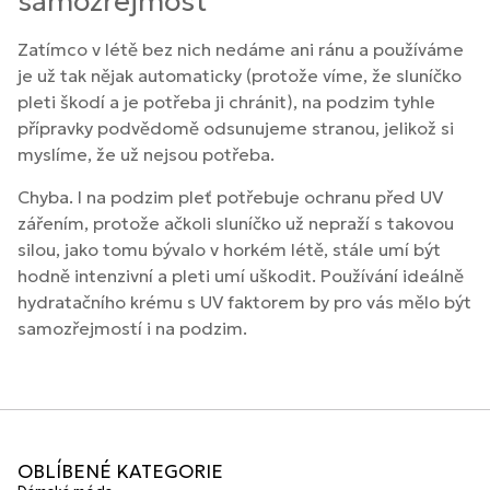
samozřejmost
Zatímco v létě bez nich nedáme ani ránu a používáme
je už tak nějak automaticky (protože víme, že sluníčko
pleti škodí a je potřeba ji chránit), na podzim tyhle
přípravky podvědomě odsunujeme stranou, jelikož si
myslíme, že už nejsou potřeba.
Chyba. I na podzim pleť potřebuje ochranu před UV
zářením, protože ačkoli sluníčko už nepraží s takovou
silou, jako tomu bývalo v horkém létě, stále umí být
hodně intenzivní a pleti umí uškodit. Používání ideálně
hydratačního krému s UV faktorem by pro vás mělo být
samozřejmostí i na podzim.
OBLÍBENÉ KATEGORIE