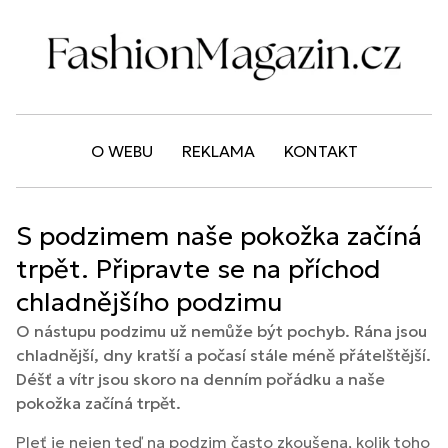
O WEBU
REKLAMA
KONTAKT
S podzimem naše pokožka začíná
trpět. Připravte se na příchod
chladnějšího podzimu
O nástupu podzimu už nemůže být pochyb. Rána jsou
chladnější, dny kratší a počasí stále méně přátelštější.
Déšť a vítr jsou skoro na denním pořádku a naše
pokožka začíná trpět.
Pleť je nejen teď na podzim často zkoušena, kolik toho