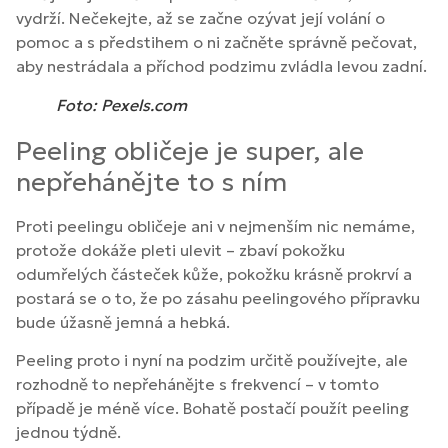
vydrží. Nečekejte, až se začne ozývat její volání o
pomoc a s předstihem o ni začněte správně pečovat,
aby nestrádala a příchod podzimu zvládla levou zadní.
Foto: Pexels.com
Peeling obličeje je super, ale
nepřehánějte to s ním
Proti peelingu obličeje ani v nejmenším nic nemáme,
protože dokáže pleti ulevit – zbaví pokožku
odumřelých částeček kůže, pokožku krásně prokrví a
postará se o to, že po zásahu peelingového přípravku
bude úžasně jemná a hebká.
Peeling proto i nyní na podzim určitě používejte, ale
rozhodně to nepřehánějte s frekvencí – v tomto
případě je méně více. Bohatě postačí použít peeling
jednou týdně.