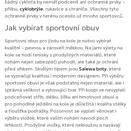
žádný cyklista by neměl podcenit ani ochranné prvky –
přilbu,
cyklobrýle
, rukavice a chrániče. Všechny tyto
ochranné prvky v terénu ocenilo už mnoho sportovců.
Jak vybírat sportovní obuv
Sportovní obuv pro jízdu na kole je nutno vybírat
kvalitní – pevnou a zároveň měkkou. Na jarní výlety na
kole se hodí tenisky z prodyšných materiálů, které
nohám nejen zabezpečí pohodlí, ale také je ochrání
před vlhkem. Skvělým tipem jsou
Salewa boty
, které
se vyznačují kvalitou i moderním designem. Při výběru
sportovní obuvi je však podstatný nejen materiál, ale i
správná velikost a vyhovující tvar. Při koupi se nevyplatí
podceňovat střih, délku, šířku ani hmotnost obuvi a
pro pohodlné ježdění na kole je důležitá i kvalita stélky
a tloušťka podrážky. Pozornost se vyplatí věnovat i
výběru vložek, které vašim nohám navodí pocit
lehkosti. Prodyšné vložky, které nekloužou a nasávají