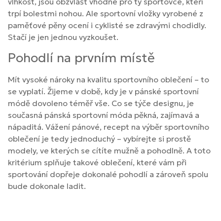
vlhkost, jsou obzvlášť vhodné pro ty sportovce, kteří
trpí bolestmi nohou. Ale sportovní vložky vyrobené z
paměťové pěny ocení i cyklisté se zdravými chodidly.
Stačí je jen jednou vyzkoušet.
Pohodlí na prvním místě
Mít vysoké nároky na kvalitu sportovního oblečení – to
se vyplatí. Žijeme v době, kdy je v pánské sportovní
módě dovoleno téměř vše. Co se týče designu, je
současná pánská sportovní móda pěkná, zajímavá a
nápaditá. Vážení pánové, recept na výběr sportovního
oblečení je tedy jednoduchý – vybírejte si prostě
modely, ve kterých se cítíte mužně a pohodlně. A toto
kritérium splňuje takové oblečení, které vám při
sportování dopřeje dokonalé pohodlí a zároveň spolu
bude dokonale ladit.