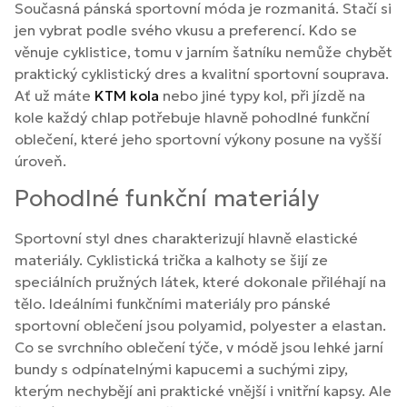
Současná pánská sportovní móda je rozmanitá. Stačí si
jen vybrat podle svého vkusu a preferencí. Kdo se
věnuje cyklistice, tomu v jarním šatníku nemůže chybět
praktický cyklistický dres a kvalitní sportovní souprava.
Ať už máte
KTM kola
nebo jiné typy kol, při jízdě na
kole každý chlap potřebuje hlavně pohodlné funkční
oblečení, které jeho sportovní výkony posune na vyšší
úroveň.
Pohodlné funkční materiály
Sportovní styl dnes charakterizují hlavně elastické
materiály. Cyklistická trička a kalhoty se šijí ze
speciálních pružných látek, které dokonale přiléhají na
tělo. Ideálními funkčními materiály pro pánské
sportovní oblečení jsou polyamid, polyester a elastan.
Co se svrchního oblečení týče, v módě jsou lehké jarní
bundy s odpínatelnými kapucemi a suchými zipy,
kterým nechybějí ani praktické vnější i vnitřní kapsy. Ale