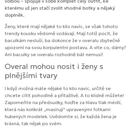
volbou – spojuje v sobě komplet celý outfit, ke
kterému už jen stačí zvolit vhodné botky a nějaký
doplněk.
Ženy, které mají nějaké to kilo navíc, se však tohoto
trendy kousku vědomě vzdávají. Mají totiž pocit, že
baculkám nesluší, ba dokonce že v overalu zbytečně
upozorní na svou korpulentní postavu. A víte co, dámy?
Ani baculky se overalu rozhodně bát nemusí!
Overal mohou nosit i ženy s
plnějšími tvary
I když možná máte nějaké to kilo navíc, určitě se
chcete cítit pohodlně a přitažlivě. A to klidně můžete!
Zapomeňte na předsudky, hoďte za hlavu tlak médií,
která nás kolikrát „masírují“ upravenými fotkami
hubených modelek. Uvědomte si, že každá žena je
krásná, tak nějak po svém.