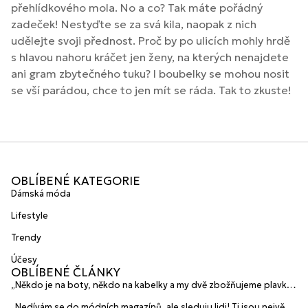
přehlídkového mola. No a co? Tak máte pořádný
zadeček! Nestyďte se za svá kila, naopak z nich
udělejte svoji přednost. Proč by po ulicích mohly hrdě
s hlavou nahoru kráčet jen ženy, na kterých nenajdete
ani gram zbytečného tuku? I boubelky se mohou nosit
se vší parádou, chce to jen mít se ráda. Tak to zkuste!
OBLÍBENÉ KATEGORIE
Dámská móda
Lifestyle
Trendy
Účesy
OBLÍBENÉ ČLÁNKY
„Někdo je na boty, někdo na kabelky a my dvě zbožňujeme plavky“
prozradily mladé české návrhářky a zakladatelky značky
„Nedívám se do módních magazínů, ale sleduju lidi! Ti jsou největší