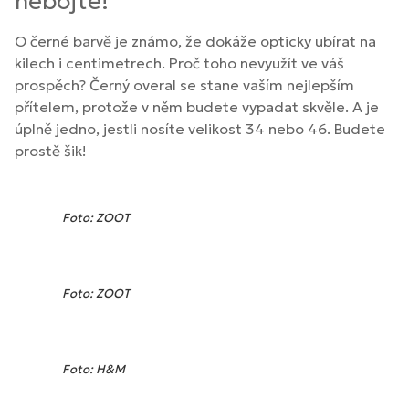
nebojte!
O černé barvě je známo, že dokáže opticky ubírat na
kilech i centimetrech. Proč toho nevyužít ve váš
prospěch? Černý overal se stane vaším nejlepším
přítelem, protože v něm budete vypadat skvěle. A je
úplně jedno, jestli nosíte velikost 34 nebo 46. Budete
prostě šik!
Foto: ZOOT
Foto: ZOOT
Foto: H&M