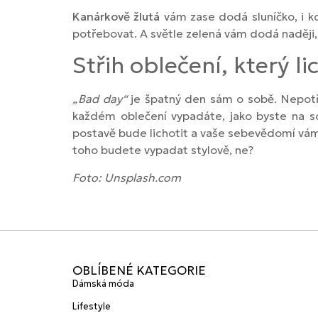
Kanárkově žlutá
vám zase dodá sluníčko, i k
potřebovat. A světle zelená vám dodá naději,
Střih oblečení, který li
„Bad day“
je špatný den sám o sobě. Nepotřeb
každém oblečení vypadáte, jako byste na sob
postavě bude lichotit a vaše sebevědomí vám
toho budete vypadat stylově, ne?
Foto: Unsplash.com
OBLÍBENÉ KATEGORIE
Dámská móda
Lifestyle