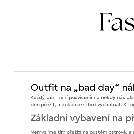
Outfit na „bad day“ ná
Každý den není posvícením a někdy nás
„b
den přežít, a dokonce si ho i vychutnat. K
Základní vybavení na př
Nemyslíme tím přežití na pustém ostrově, al