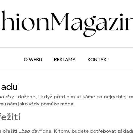
O WEBU
REKLAMA
KONTAKT
ladu
ad day“
dožene, i když před ním utíkáme co nejrychleji m
 tomu nám jako vždy pomůže móda.
ežití
e přežití
„bad day“
dne. K tomu budete potřebovat základn