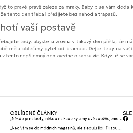
dyž to pravé právě zaleze za mraky.
Baby blue
vám dodá kl
 že tento den třeba i přežijete bez nehod a trapasů.
chotí vaší postavě
ujete tedy, abyste si zrovna v takový den přišla, že máte
ě měla oblečený pytel od brambor. Dejte tedy na vaši in
 v tento nepříjemný den zvedne o kapku víc. Když už se v
OBLÍBENÉ ČLÁNKY
SLE
„Někdo je na boty, někdo na kabelky a my dvě zbožňujeme
plavky“ prozradily mladé české návrhářky a zakladatelky
„Nedívám se do módních magazínů, ale sleduju lidi! Ti jsou
značky HANAJANA Swimwear