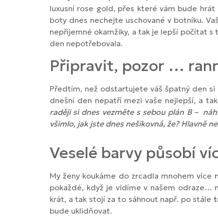
luxusní rose gold, přes které vám bude hrát
boty dnes nechejte uschované v botníku. V
nepříjemné okamžiky, a tak je lepší počítat s
den nepotřebovala.
Připravit, pozor … rann
Předtím, než odstartujete váš špatný den s
dnešní den nepatří mezi vaše nejlepší, a tak
raději si dnes vezměte s sebou plán B – náh
všimlo, jak jste dnes nešikovná, že? Hlavně 
Veselé barvy působí ví
My ženy koukáme do zrcadla mnohem více než
pokaždé, když je vidíme v našem odraze… no
krát, a tak stojí za to sáhnout např. po stále
t
bude uklidňovat.