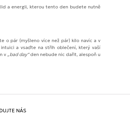
id a energii, kterou tento den budete nutně
 o pár (myšleno více než pár) kilo navíc a v
tuici a vsaďte na střih oblečení, který vaší
ám v
„bad day“
den nebude nic dařit, alespoň u
DUJTE NÁS