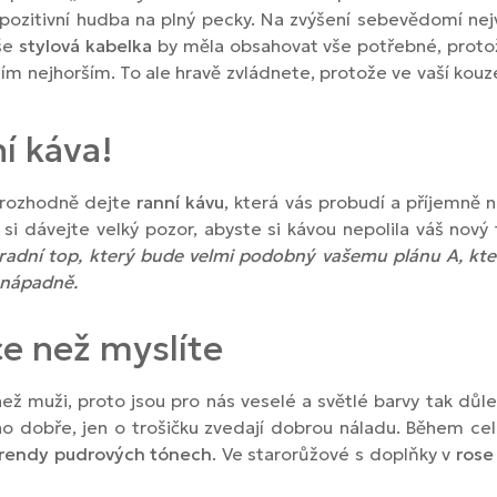
 pozitivní hudba na plný pecky. Na zvýšení sebevědomí nej
aše
stylová kabelka
by měla obsahovat vše potřebné, prot
 tím nejhorším. To ale hravě zvládnete, protože ve vaší kou
í káva!
i rozhodně dejte
ranní kávu
, která vás probudí a příjemně n
 si dávejte velký pozor, abyste si kávou nepolila váš nový
radní top, který bude velmi podobný vašemu plánu A, kter
nenápadně.
ce než myslíte
 muži, proto jsou pro nás veselé a světlé barvy tak dů
 dobře, jen o trošičku zvedají dobrou náladu. Během cel
rendy pudrových tónech
. Ve starorůžové s doplňky v
rose