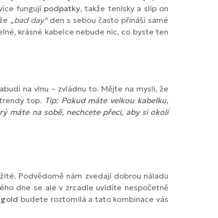
více fungují
podpatky
, takže tenisky a slip on
ože
„bad day“
den s sebou často přináší samé
zelné, krásné kabelce nebude nic, co byste ten
abudí na vlnu – zvládnu to. Mějte na mysli, že
 trendy top.
Tip: Pokud máte velkou kabelku,
ý máte na sobě, nechcete přeci, aby si okolí
ležité. Podvědomě nám zvedají dobrou náladu
ého dne se ale v zrcadle uvidíte nespočetně
 gold
budete roztomilá a tato kombinace vás