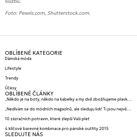
službu.
Foto: Pexels.com, Shutterstock.com.
OBLÍBENÉ KATEGORIE
Dámská móda
Lifestyle
Trendy
Účesy
OBLÍBENÉ ČLÁNKY
„Někdo je na boty, někdo na kabelky a my dvě zbožňujeme plavky“
prozradily mladé české návrhářky a zakladatelky značky
„Nedívám se do módních magazínů, ale sleduju lidi! Ti jsou největší
HANAJANA Swimwear
inspirace“ říká blogerka A.n.d.u.l.a
10 zázračních potravin, které zlepší Vaši pleť
4 klíčové barevné kombinace pro pánské outfity 2015
SLEDUJTE NÁS