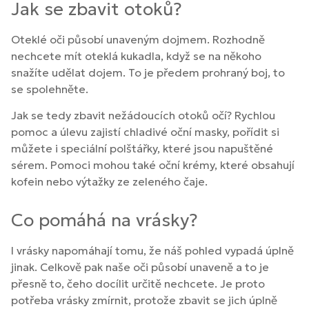
Jak se zbavit otoků?
Oteklé oči působí unaveným dojmem. Rozhodně
nechcete mít oteklá kukadla, když se na někoho
snažíte udělat dojem. To je předem prohraný boj, to
se spolehněte.
Jak se tedy zbavit nežádoucích otoků očí? Rychlou
pomoc a úlevu zajistí chladivé oční masky, pořídit si
můžete i speciální polštářky, které jsou napuštěné
sérem. Pomoci mohou také oční krémy, které obsahují
kofein nebo výtažky ze zeleného čaje.
Co pomáhá na vrásky?
I vrásky napomáhají tomu, že náš pohled vypadá úplně
jinak. Celkově pak naše oči působí unaveně a to je
přesně to, čeho docílit určitě nechcete. Je proto
potřeba vrásky zmírnit, protože zbavit se jich úplně