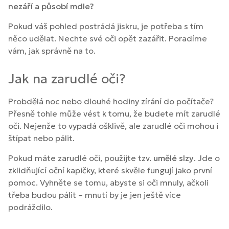
nezáří a působí mdle?
Pokud váš pohled postrádá jiskru, je potřeba s tím
něco udělat. Nechte své oči opět zazářit. Poradíme
vám, jak správně na to.
Jak na zarudlé oči?
Probdělá noc nebo dlouhé hodiny zírání do počítače?
Přesně tohle může vést k tomu, že budete mít zarudlé
oči. Nejenže to vypadá ošklivě, ale zarudlé oči mohou i
štípat nebo pálit.
Pokud máte zarudlé oči, použijte tzv.
umělé slzy
. Jde o
zklidňující oční kapičky, které skvěle fungují jako první
pomoc. Vyhněte se tomu, abyste si oči mnuly, ačkoli
třeba budou pálit – mnutí by je jen ještě více
podráždilo.