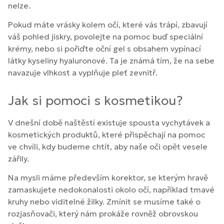
nelze.
Pokud máte vrásky kolem očí, které vás trápí, zbavují
váš pohled jiskry, povolejte na pomoc buď speciální
krémy, nebo si pořiďte oční gel s obsahem vypínací
látky kyseliny hyaluronové. Ta je známá tím, že na sebe
navazuje vlhkost a vyplňuje pleť zevnitř.
Jak si pomoci s kosmetikou?
V dnešní době naštěstí existuje spousta vychytávek a
kosmetických produktů, které přispěchají na pomoc
ve chvíli, kdy budeme chtít, aby naše oči opět vesele
zářily.
Na mysli máme především korektor, se kterým hravě
zamaskujete nedokonalosti okolo očí, například tmavé
kruhy nebo viditelné žilky. Zmínit se musíme také o
rozjasňovači, který nám prokáže rovněž obrovskou