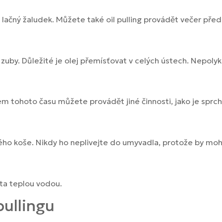
a lačný žaludek. Můžete také oil pulling provádět večer pře
 zuby. Důležité je olej přemísťovat v celých ústech. Nepolyk
m tohoto času můžete provádět jiné činnosti, jako je sprch
ého koše. Nikdy ho neplivejte do umyvadla, protože by moh
sta teplou vodou.
pullingu