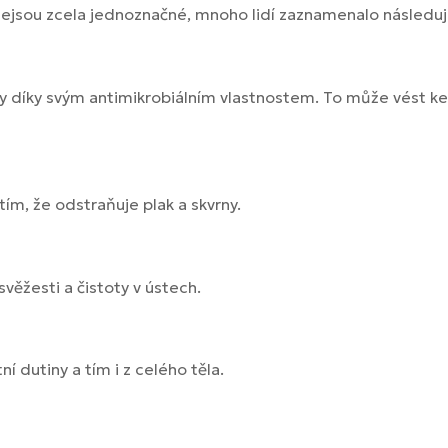
 nejsou zcela jednoznačné, mnoho lidí zaznamenalo následuj
ty díky svým antimikrobiálním vlastnostem. To může vést ke
 tím, že odstraňuje plak a skvrny.
věžesti a čistoty v ústech.
í dutiny a tím i z celého těla.