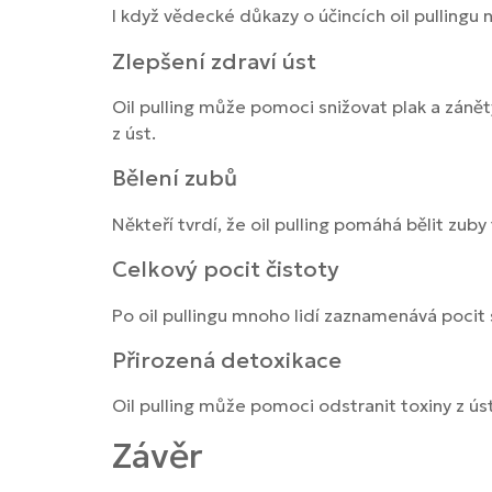
I když vědecké důkazy o účincích oil pullingu
Zlepšení zdraví
úst
Oil pulling může pomoci snižovat plak a záně
z úst.
Bělení zubů
Někteří tvrdí, že oil pulling pomáhá bělit zuby
Celkový pocit čistoty
Po oil pullingu mnoho lidí zaznamenává pocit s
Přirozená detoxikace
Oil pulling může pomoci odstranit toxiny z ústn
Závěr