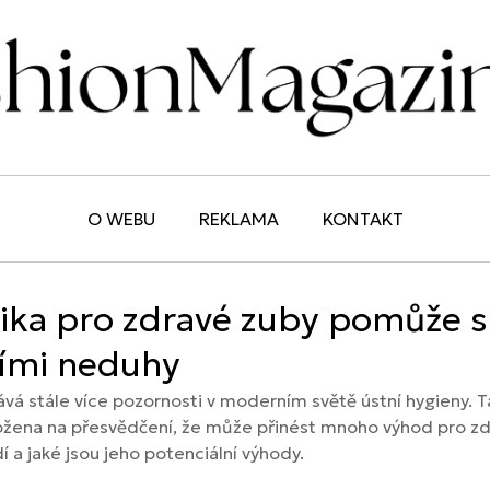
O WEBU
REKLAMA
KONTAKT
hnika pro zdravé zuby pomůže
šími neduhy
kává stále více pozornosti v moderním světě ústní hygieny. 
ožena na přesvědčení, že může přinést mnoho výhod pro zdr
dí a jaké jsou jeho potenciální výhody.