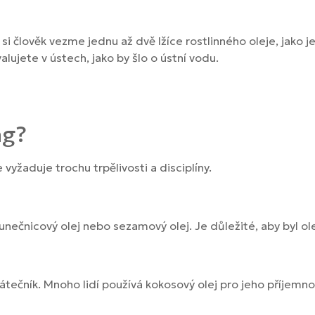
 si člověk vezme jednu až dvě lžíce rostlinného oleje, jako j
lujete v ústech, jako by šlo o ústní vodu.
ng?
 vyžaduje trochu trpělivosti a disciplíny.
unečnicový olej nebo sezamový olej. Je důležité, aby byl olej
ečník. Mnoho lidí používá kokosový olej pro jeho příjemnou