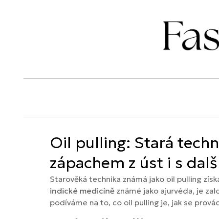
Oil pulling: Stará tec
zápachem z úst i s dal
Starověká technika známá jako oil pulling zís
indické medicíně
známé jako ajurvéda, je zal
podíváme na to, co oil pulling je, jak se prová