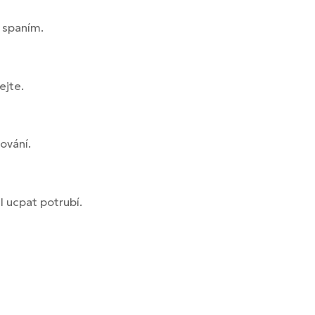
d spaním.
ejte.
ování.
l ucpat potrubí.