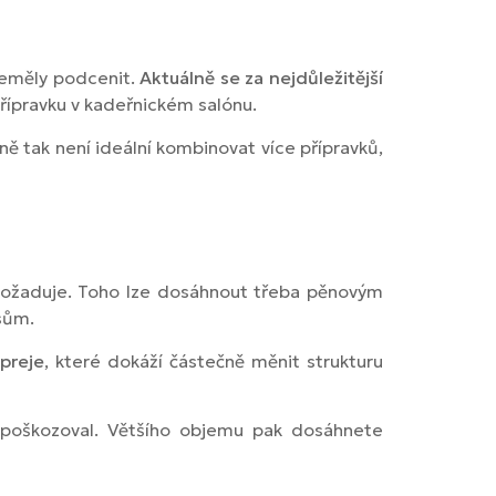
 neměly podcenit.
Aktuálně se za nejdůležitější
řípravku v kadeřnickém salónu.
ně tak není ideální kombinovat více přípravků,
 požaduje. Toho lze dosáhnout třeba pěnovým
sům.
preje
, které dokáží částečně měnit strukturu
nepoškozoval. Většího objemu pak dosáhnete