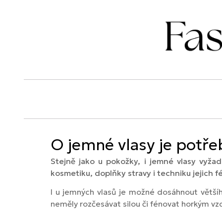
O jemné vlasy je potřeb
Stejně jako u pokožky, i jemné vlasy vyžad
kosmetiku, doplňky stravy i techniku jejich f
I u jemných vlasů je možné dosáhnout většíh
neměly rozčesávat silou či fénovat horkým v