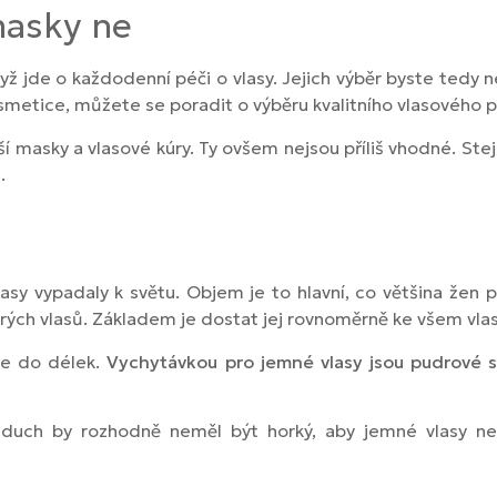
masky ne
yž jde o každodenní péči o vlasy. Jejich výběr byste tedy
smetice, můžete se poradit o výběru kvalitního vlasového p
í masky a vlasové kúry. Ty ovšem nejsou příliš vhodné. Stej
.
asy vypadaly k světu. Objem je to hlavní, co většina žen
rých vlasů. Základem je dostat jej rovnoměrně ke všem vla
me do délek.
Vychytávkou pro jemné vlasy jsou pudrové s
 Vzduch by rozhodně neměl být horký, aby jemné vlasy 