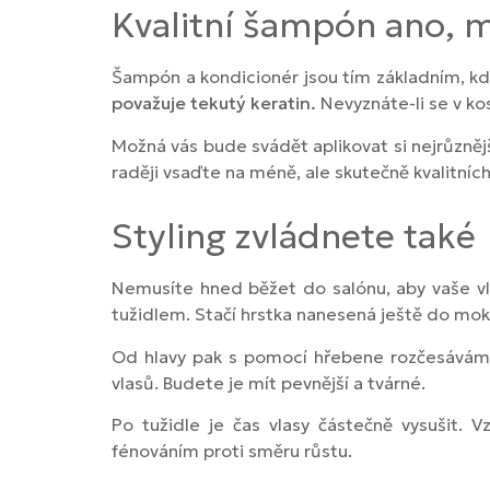
Kvalitní šampón ano, 
Šampón a kondicionér jsou tím základním, kd
považuje tekutý keratin.
Nevyznáte-li se v ko
Možná vás bude svádět aplikovat si nejrůznějš
raději vsaďte na méně, ale skutečně kvalitních
Styling zvládnete také
Nemusíte hned běžet do salónu, aby vaše vl
tužidlem. Stačí hrstka nanesená ještě do mok
Od hlavy pak s pomocí hřebene rozčesává
vlasů. Budete je mít pevnější a tvárné.
Po tužidle je čas vlasy částečně vysušit.
fénováním proti směru růstu.