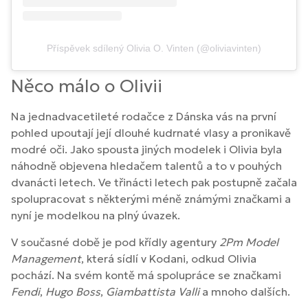
Příspěvek sdílený Olivia O. Vinten (@oliviavinten)
Něco málo o Olivii
Na jednadvacetileté rodačce z Dánska vás na první
pohled upoutají její dlouhé kudrnaté vlasy a pronikavě
modré oči. Jako spousta jiných modelek i Olivia byla
náhodně objevena hledačem talentů a to v pouhých
dvanácti letech. Ve třinácti letech pak postupně začala
spolupracovat s některými méně známými značkami a
nyní je modelkou na plný úvazek.
V současné době je pod křídly agentury
2Pm Model
Management
, která sídlí v Kodani, odkud Olivia
pochází. Na svém kontě má spolupráce se značkami
Fendi
,
Hugo Boss
,
Giambattista Valli
a mnoho dalších.