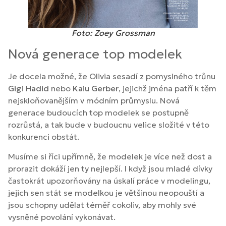
Foto: Zoey Grossman
Nová generace top modelek
Je docela možné, že Olivia sesadí z pomyslného trůnu
Gigi Hadid
nebo
Kaiu Gerber
, jejichž jména patří k těm
nejskloňovanějším v módním průmyslu. Nová
generace budoucích top modelek se postupně
rozrůstá, a tak bude v budoucnu velice složité v této
konkurenci obstát.
Musíme si říci upřímně, že modelek je více než dost a
prorazit dokáží jen ty nejlepší. I když jsou mladé dívky
častokrát upozorňovány na úskalí práce v modelingu,
jejich sen stát se modelkou je většinou neopouští a
jsou schopny udělat téměř cokoliv, aby mohly své
vysněné povolání vykonávat.