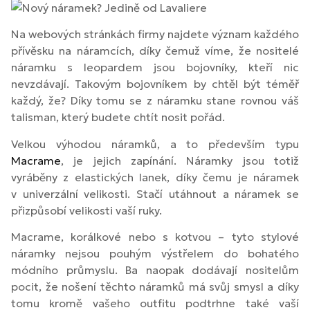
Na webových stránkách firmy najdete význam každého
přívěsku na náramcích, díky čemuž víme, že nositelé
náramku s leopardem jsou bojovníky, kteří nic
nevzdávají. Takovým bojovníkem by chtěl být téměř
každý, že? Díky tomu se z náramku stane rovnou váš
talisman, který budete chtít nosit pořád.
Velkou výhodou náramků, a to především typu
Macrame
, je jejich zapínání. Náramky jsou totiž
vyráběny z elastických lanek, díky čemu je náramek
v univerzální velikosti. Stačí utáhnout a náramek se
přizpůsobí velikosti vaší ruky.
Macrame, korálkové nebo s kotvou – tyto stylové
náramky nejsou pouhým výstřelem do bohatého
módního průmyslu. Ba naopak dodávají nositelům
pocit, že nošení těchto náramků má svůj smysl a díky
tomu kromě vašeho outfitu podtrhne také vaší