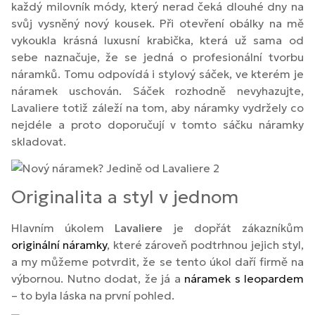
každý milovník módy, který nerad čeká dlouhé dny na
svůj vysněný nový kousek. Při otevření obálky na mě
vykoukla krásná luxusní krabička, která už sama od
sebe naznačuje, že se jedná o profesionální tvorbu
náramků. Tomu odpovídá i stylový sáček, ve kterém je
náramek uschován. Sáček rozhodně nevyhazujte,
Lavaliere totiž záleží na tom, aby náramky vydržely co
nejdéle a proto doporučují v tomto sáčku náramky
skladovat.
Originalita a styl v jednom
Hlavním úkolem
Lavaliere
je dopřát zákazníkům
originální náramky
, které zároveň podtrhnou jejich styl,
a my můžeme potvrdit, že se tento úkol daří firmě na
výbornou. Nutno dodat, že já a
náramek s leopardem
– to byla láska na první pohled.