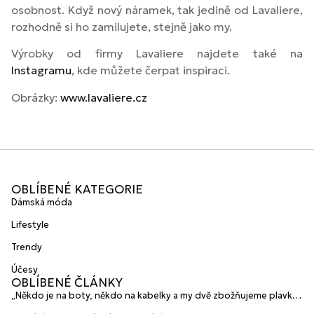
osobnost. Když nový náramek, tak jedině od Lavaliere,
rozhodně si ho zamilujete, stejně jako my.
Výrobky od firmy Lavaliere najdete také na
Instagramu
, kde můžete čerpat inspiraci.
Obrázky:
www.lavaliere.cz
OBLÍBENÉ KATEGORIE
Dámská móda
Lifestyle
Trendy
Účesy
OBLÍBENÉ ČLÁNKY
„Někdo je na boty, někdo na kabelky a my dvě zbožňujeme plavky“
prozradily mladé české návrhářky a zakladatelky značky