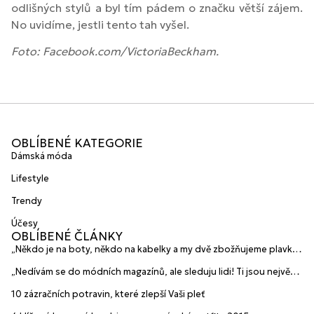
odlišných stylů a byl tím pádem o značku větší zájem.
No uvidíme, jestli tento tah vyšel.
Foto: Facebook.com/VictoriaBeckham.
OBLÍBENÉ KATEGORIE
Dámská móda
Lifestyle
Trendy
Účesy
OBLÍBENÉ ČLÁNKY
„Někdo je na boty, někdo na kabelky a my dvě zbožňujeme plavky“
prozradily mladé české návrhářky a zakladatelky značky
„Nedívám se do módních magazínů, ale sleduju lidi! Ti jsou největší
HANAJANA Swimwear
inspirace“ říká blogerka A.n.d.u.l.a
10 zázračních potravin, které zlepší Vaši pleť