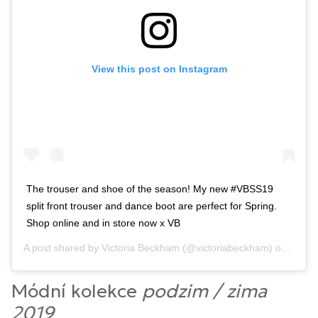
View this post on Instagram
The trouser and shoe of the season! My new #VBSS19
split front trouser and dance boot are perfect for Spring.
Shop online and in store now x VB
A post shared by
Victoria Beckham
(@victoriabeckham) on
Mar 2
Módní kolekce
podzim / zima
2019