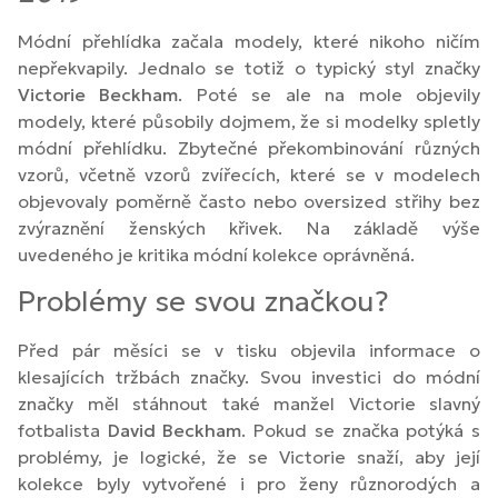
Módní přehlídka začala modely, které nikoho ničím
nepřekvapily. Jednalo se totiž o typický styl značky
Victorie Beckham
. Poté se ale na mole objevily
modely, které působily dojmem, že si modelky spletly
módní přehlídku. Zbytečné překombinování různých
vzorů, včetně vzorů zvířecích, které se v modelech
objevovaly poměrně často nebo oversized střihy bez
zvýraznění ženských křivek. Na základě výše
uvedeného je kritika módní kolekce oprávněná.
Problémy se svou značkou?
Před pár měsíci se v tisku objevila informace o
klesajících tržbách značky. Svou investici do módní
značky měl stáhnout také manžel Victorie slavný
fotbalista
David Beckham
. Pokud se značka potýká s
problémy, je logické, že se Victorie snaží, aby její
kolekce byly vytvořené i pro ženy různorodých a