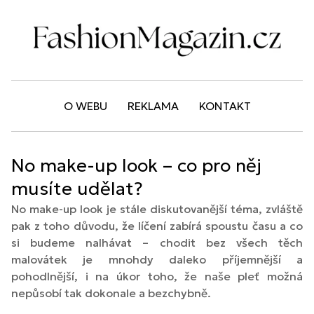
O WEBU
REKLAMA
KONTAKT
No make-up look – co pro něj
musíte udělat?
No make-up look je stále diskutovanější téma, zvláště
pak z toho důvodu, že líčení zabírá spoustu času a co
si budeme nalhávat – chodit bez všech těch
malovátek je mnohdy daleko příjemnější a
pohodlnější, i na úkor toho, že naše pleť možná
nepůsobí tak dokonale a bezchybně.