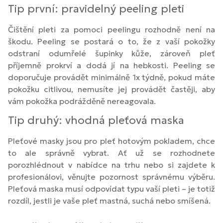
Tip první: pravidelný peeling pleti
Čištění pleti za pomoci peelingu rozhodně není na
škodu. Peeling se postará o to, že z vaší pokožky
odstraní odumřelé šupinky kůže, zároveň pleť
příjemně prokrví a dodá jí na hebkosti. Peeling se
doporučuje provádět minimálně 1x týdně, pokud máte
pokožku citlivou, nemusíte jej provádět častěji, aby
vám pokožka podrážděně nereagovala.
Tip druhý: vhodná pleťová maska
Pleťové masky jsou pro pleť hotovým pokladem, chce
to ale správně vybrat. Ať už se rozhodnete
porozhlédnout v nabídce na trhu nebo si zajdete k
profesionálovi, věnujte pozornost správnému výběru.
Pleťová maska musí odpovídat typu vaší pleti – je totiž
rozdíl, jestli je vaše pleť mastná, suchá nebo smíšená.