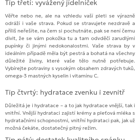
Tip třetí: vyvážený jídelníček
Věřte nebo ne, ale na vzhledu vaší pleti se výrazně
odráží i vaše strava. Pokud se stravujete nezdravě a
příliš neřešíte, na čem si pochutnáte, pak se není čemu
divit, že se vám pokožka tu a tam odvděčí zarudlými
pupínky či jinými nedokonalostmi. Vaše strava by v
ideálním případě měla být pestrá a bohatá na všechny
důležité živiny, které vaše tělo nutně potřebuje.
Vybírejte potraviny s vysokým obsahem zdravých tuků,
omega-3 mastných kyselin i vitamínu C.
Tip čtvrtý: hydratace zvenku i zevnitř
Důležitá je i hydratace – a to jak hydratace vnější, tak i
vnitřní. Vnější hydrataci zajistí krémy a pleťová mléka s
hydratačními schopnostmi, vnitřní hydrataci pak, jak už
možná čekáte, dostatečný pitný režim.
Tip pátý: dostatek kvalitního spánku