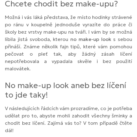
Chcete chodit bez make-upu?
Možná i vás láká představa, že místo hodinky strávené
po ránu v koupelně jednoduše vyrazíte do práce či
školy bez vrstvy make-upu na tváři. I vám by se možná
líbila jistá svoboda, kterou
no make-up look
s sebou
přináší. Známe několik fajn tipů, které vám pomohou
pečovat o pleť tak, aby žádný zásah líčení
nepotřebovala a vypadala skvěle i bez použití
malovátek.
No make-up look aneb bez líčení
to jde taky!
V následujících řádcích vám prozradíme, co je potřeba
udělat pro to, abyste mohli zahodit všechny šminky a
chodit bez líčení. Zajímá vás to? V tom případě čtěte
dál!