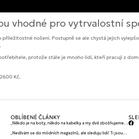
ou vhodné pro vytrvalostní sp
příležitostné nošení. Postupně se ale chystá jejich vylepšo
.
spotřebitele, protože stále je mnoho lidí, kteří pracují z d
 2600 Kč.
OBLÍBENÉ ČLÁNKY
SLE
„Někdo je na boty, někdo na kabelky a my dvě zbožňujeme
plavky“ prozradily mladé české návrhářky a zakladatelky
„Nedívám se do módních magazínů, ale sleduju lidi! Ti jsou
značky HANAJANA Swimwear