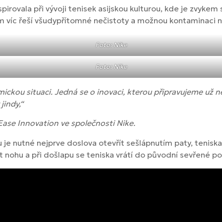
spirovala při vývoji tenisek asijskou kulturou, kde je zvyk
m víc řeší všudypřítomné nečistoty a možnou kontaminaci na
Foto: Nike
Foto: Nike
ckou situaci. Jedná se o inovaci, kterou připravujeme už ně
jindy,“
ase Innovation ve společnosti Nike.
u je nutné nejprve doslova otevřít sešlápnutím paty, teniska
t nohu a při došlapu se teniska vrátí do původní sevřené p