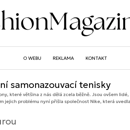
O WEBU
REKLAMA
KONTAKT
ční samonazouvací tenisky
ony, které většina z nás dělá zcela běžně. Jsou ovšem lidé, 
 jejich problému nyní přišla společnost Nike, která uved
urou