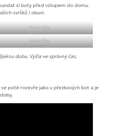
em sundat si boty před vstupem do domu.
šich svršků i obuvi.
Foto: Nike
Foto: Nike
jakou dobu. Vyšla ve správný čas,
 se poté rozevře jako u přezkových bot a je
odoby.