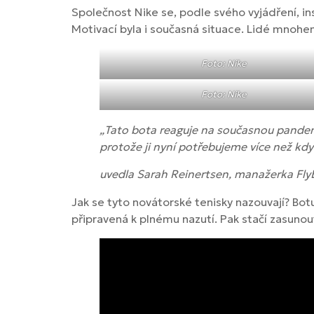
Společnost Nike se, podle svého vyjádření, in
Motivací byla i současná situace. Lidé mnohe
Foto: Nike
Foto: Nike
„Tato bota reaguje na současnou pandemi
protože ji nyní potřebujeme více než kdy 
uvedla Sarah Reinertsen, manažerka FlyE
Jak se tyto novátorské tenisky nazouvají? Bot
připravená k plnému nazutí. Pak stačí zasunou