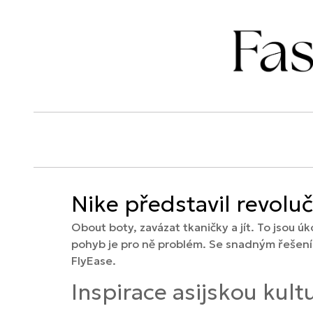
Nike představil revolu
Obout boty, zavázat tkaničky a jít. To jsou úk
pohyb je pro ně problém. Se snadným řešením
FlyEase.
Inspirace asijskou kult