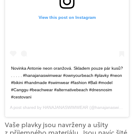
View this post on Instagram
Novinka Antonie neon oranžová. Skladem pouze pár kusů?
. . . . . #hanajanaswimwear #ownyourbeach #plavky #neon
#bikini #handmade #swimwear #fashion #Bali #model
#Canggu #beachwear #alternativebeach #dnesnosim
#cestovani
A post shared by
HANAJANASWIMWEAR
(@hanajanaswimwear) on
Vaše plavky jsou navrženy a ušity
z příjemného materiálu. Jsou navíc šité