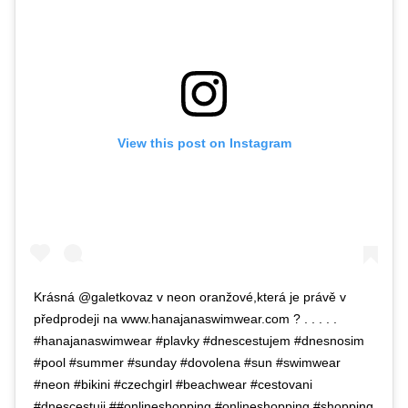
View this post on Instagram
Krásná @galetkovaz v neon oranžové,která je právě v
předprodeji na www.hanajanaswimwear.com ? . . . . .
#hanajanaswimwear #plavky #dnescestujem #dnesnosim
#pool #summer #sunday #dovolena #sun #swimwear
#neon #bikini #czechgirl #beachwear #cestovani
#dnescestuji ##onlineshopping #onlineshopping #shopping