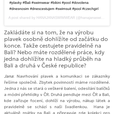
#plavky #Bali #swimwear #bikini #pool #dovolena
#dnesnosim #dnescestujem #swimsuit #pool #czechgirl
A post shared by
HANAJANASWIMWEAR
(@hanajanaswimwear) on
Zakládáte si na tom, že na výrobu
plavek osobně dohlížíte od začátku do
konce. Takže cestujete pravidelně na
Bali? Nebo máte rozdělené práce, kdy
jedna dohlížíte na hladký průběh na
Bali a druhá v České republice?
Jana
: Navrhování plavek a komunikaci se zákazníky
řešíme společně. Zbytek povinností máme rozdělené.
Jedna z nás se stará o veškeré balení, odesílání balíčků
a módní přehlídky v ČR. Druhá pendluje mezi ČR a Bali,
kde zařizuje focení, dohlíží na výrobu, nákup látek a
pravidelně se schází s naši švadlenkou. Hana je
aktuálně zpátky na Bali a připravuje zde kolekci pro