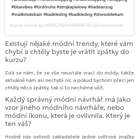
#bluevibes #fürdőruha #strojkapielowy #badeanzug
#maillotsdebain #badkleding #badkleding #dnesobliekam
A post shared by
HANAJANASWIMWEAR
(@hanajanaswimwear) on
Existují nějaké módní trendy, které vám
chybí a chtěly byste je vrátit zpátky do
kurzu?
Zdá se nám, že se vše neustále vrací do módy, takže
aktuálně nám asi nechybí nic a pokud bychom přeci jen
chtěly něco zpátky, tak si to necháme ušít.
Každý správný módní návrhář má jako
vzor jiného módního návrháře, nebo
módní ikonu, která je ovlivnila. Který je
ten váš?
Hodně nás ovlivnili zakladatelé jedné světové značky