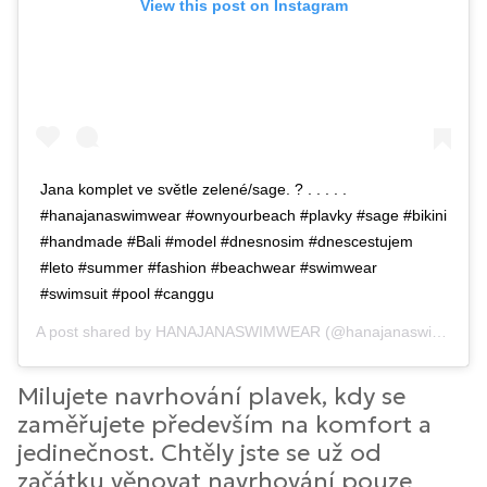
View this post on Instagram
Jana komplet ve světle zelené/sage. ? . . . . .
#hanajanaswimwear #ownyourbeach #plavky #sage #bikini
#handmade #Bali #model #dnesnosim #dnescestujem
#leto #summer #fashion #beachwear #swimwear
#swimsuit #pool #canggu
A post shared by
HANAJANASWIMWEAR
(@hanajanaswimwear) on
Milujete navrhování plavek, kdy se
zaměřujete především na komfort a
jedinečnost. Chtěly jste se už od
začátku věnovat navrhování pouze