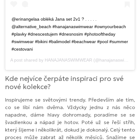
@erinangelaa obléká Jana set 2v1 ? . . . . .
@alternative_beach #hanajanaswimwear #ownyourbeach
#plavky #dnescestujem #dnesnosim #photooftheday
#swimwear #bikini #balimodel #beachwear #pool #summer
#cestovani
A post shared by
HANAJANASWIMWEAR
(@hanajanaswimwear) on
Kde nejvíce čerpáte inspiraci pro své
nové kolekce?
Inspirujeme se světovými trendy. Především ale tím,
co se líbí nám dvěma. Vždycky jednu z nás něco
napadne, dáme hlavy dohromady, poradíme se se
švadlenkou a nápad je hotov. Poté už se řeší střih,
který šijeme i několikrát, dokud je dokonalý. Celý tento
proces může zabrat až několik měsíců. Snažíme se