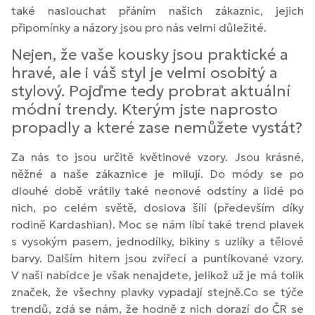
také naslouchat přáním našich zákaznic, jejich
připomínky a názory jsou pro nás velmi důležité.
Nejen, že vaše kousky jsou praktické a
hravé, ale i váš styl je velmi osobitý a
stylový. Pojďme tedy probrat aktuální
módní trendy. Kterým jste naprosto
propadly a které zase nemůžete vystát?
Za nás to jsou určitě květinové vzory. Jsou krásné,
něžné a naše zákaznice je milují. Do módy se po
dlouhé době vrátily také neonové odstíny a lidé po
nich, po celém světě, doslova šílí (především díky
rodině Kardashian). Moc se nám líbí také trend plavek
s vysokým pasem, jednodílky, bikiny s uzlíky a tělové
barvy. Dalším hitem jsou zvířecí a puntíkované vzory.
V naši nabídce je však nenajdete, jelikož už je má tolik
značek, že všechny plavky vypadají stejně.Co se týče
trendů, zdá se nám, že hodně z nich dorazí do ČR se