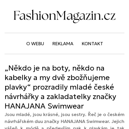
O WEBU
REKLAMA
KONTAKT
„Někdo je na boty, někdo na
kabelky a my dvě zbožňujeme
plavky“ prozradily mladé české
návrhářky a zakladatelky značky
HANAJANA Swimwear
Jsou mladé, jsou krásné, jsou sestry. Řeč je o českém
návrhářském duu značky HANAJANA Swimwear. Jejich
vášeň k módě a především pak k plavkám je tak