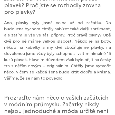
plavek? Proč jste se rozhodly zrovna
pro plavky?
Ano, plavky byly jasná volba už od začátku. Do
budoucna bychom chtěly nabízet také další sortiment,
ale zatím je vše ve fázi příprav. Proč právě bikiny? Obě
dvě pro ně máme velkou slabost. Někdo je na boty,
někdo na kabelky a my dvě zbožňujeme plavky, na
dovolenou jsme vždy byly schopné si vzít minimálně 15
kusů plavek. Hlavním důvodem však bylo přijít na český
trh s něčím novým – originálním. Chtěly jsme vytvořit
něco, v čem se každá žena bude cítit dobře a krásná.
Věříme, že se nám to povedlo.
Prozraďte nám něco o vašich začátcích
v módním průmyslu. Začátky nikdy
nejsou jednoduché a móda určitě není