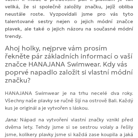
veliká, že si společně založily značku, jejíž obliba
neustále roste. Vyzpovídali jsme pro vás tyto
talentované sestry nejen o jejich módní značce
plavek, ale také o jejich názoru na současné módní
trendy.
Ahoj holky, nejprve vám prosím
řekněte pár základních informací o vaší
značce HANAJANA Swimwear. Kdy vás
poprvé napadlo založit si vlastní módní
značku?
HANAJANA Swimwear je na trhu necelé dva roky.
Všechny naše plavky se ručně šijí na ostrově Bali. Každý
kus je originál a je vytvořen s láskou.
Jana:
Nápad na vytvoření vlastní značky vznikl před
dvěma lety. Tehdy jsme si se sestrou volaly a řešily
jsme, kolikery plavky jsme si každá zase koupila a jaká