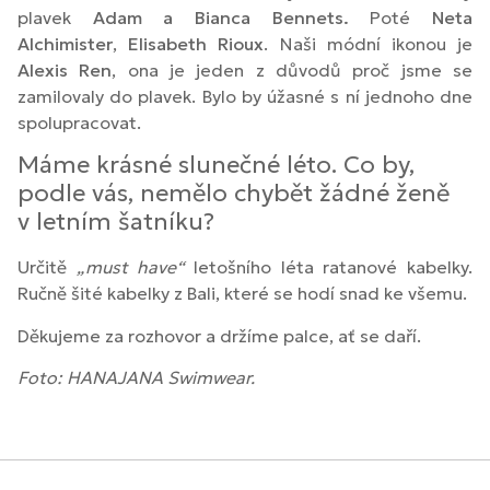
plavek
Adam a Bianca Bennets.
Poté
Neta
Alchimister
,
Elisabeth Rioux
. Naši módní ikonou je
Alexis Ren
, ona je jeden z důvodů proč jsme se
zamilovaly do plavek. Bylo by úžasné s ní jednoho dne
spolupracovat.
Máme krásné slunečné léto. Co by,
podle vás, nemělo chybět žádné ženě
v letním šatníku?
Určitě
„must have“
letošního léta ratanové kabelky.
Ručně šité kabelky z Bali, které se hodí snad ke všemu.
Děkujeme za rozhovor a držíme palce, ať se daří.
Foto: HANAJANA Swimwear.