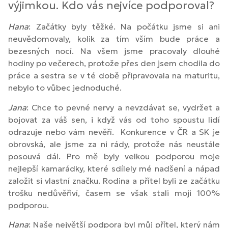
výjimkou. Kdo vás nejvíce podporoval?
Hana
: Začátky byly těžké. Na počátku jsme si ani
neuvědomovaly, kolik za tím vším bude práce a
bezesných nocí. Na všem jsme pracovaly dlouhé
hodiny po večerech, protože přes den jsem chodila do
práce a sestra se v té době připravovala na maturitu,
nebylo to vůbec jednoduché.
Jana
: Chce to pevné nervy a nevzdávat se, vydržet a
bojovat za váš sen, i když vás od toho spoustu lidí
odrazuje nebo vám nevěří. Konkurence v ČR a SK je
obrovská, ale jsme za ni rády, protože nás neustále
posouvá dál. Pro mě byly velkou podporou moje
nejlepší kamarádky, které sdílely mé nadšení a nápad
založit si vlastní značku. Rodina a přítel byli ze začátku
trošku nedůvěřiví, časem se však stali moji 100%
podporou.
Hana
: Naše největší podpora byl můj přítel, který nám