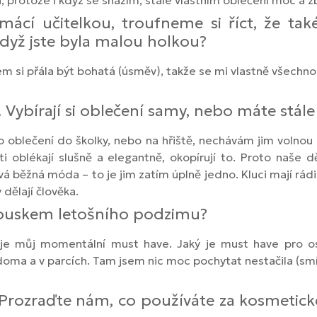
a, protože i když se snažím, stále vlastním oblečení moc a 
cí učitelkou, troufneme si říct, že také
 když jste byla malou holkou?
em si přála být bohatá (úsměv), takže se mi vlastně všechno 
 Vybírají si oblečení samy, nebo máte stále
o oblečení do školky, nebo na hřiště, nechávám jim volnou r
ti oblékají slušně a elegantně, okopírují to. Proto naše
ová běžná móda – to je jim zatím úplně jedno. Kluci mají rád
 dělají člověka.
 kouskem letošního podzimu?
o je můj momentální must have. Jaký je must have pro os
 doma a v parcích. Tam jsem nic moc pochytat nestačila (smí
 Prozraďte nám, co používáte za kosmetic