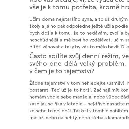
vše je k tomu potřeba, kromě hr
Učím doma nejstaršího syna, a to už druhým r
školy a já ho pak odpoledne ještě učila pod
bych došla k tomu, že to nedávám, zvolila by
neschůdnější a mě baví ho vzdělávat, učím se 
dítěti věnovat a taky by vás to mělo bavit. D
Často sdílíte svůj denní režim, v
svého dne dělá velký problém. 
v čem je to tajemství?
Žádné tajemství v tom nehledejte (úsměv). Musí
postarat. Teď už je to horší. Začínají mít k
nemám vedle sebe manžela, nebo vůbec žádno
zase jak se říká v letadle – nejdříve nasaďt
ze sebe to nejlepší. Takže i v tomhle nabitém 
masáž, nebo na nehty, nebo třeba s kamarádk