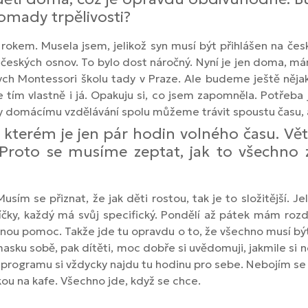
omady trpělivosti?
okem. Musela jsem, jelikož syn musí být přihlášen na čes
le českých osnov. To bylo dost náročný. Nyní je jen doma
ch Montessori školu tady v Praze. Ale budeme ještě nějak
tím vlastně i já. Opakuju si, co jsem zapomněla. Potřeba j
íky domácímu vzdělávání spolu můžeme trávit spoustu času, a 
e kterém je jen pár hodin volného času. Vě
Proto se musíme zeptat, jak to všechno 
m se přiznat, že jak děti rostou, tak je to složitější. Jel
oníčky, každý má svůj specifický. Pondělí až pátek mám ro
u pomoc. Takže jde tu opravdu o to, že všechno musí být 
e masku sobě, pak dítěti, moc dobře si uvědomuji, jakmile 
programu si vždycky najdu tu hodinu pro sebe. Nebojím se ří
ou na kafe. Všechno jde, když se chce.