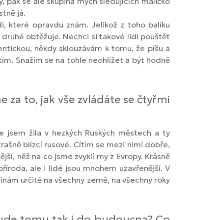
y, pak se ale skupina mých sledujících maličko
stně já.
i, které opravdu znám. Jelikož z toho balíku
 z druhé obtěžuje. Nechci si takové lidi pouštět
dentickou, někdy sklouzávám k tomu, že píšu a
s tím. Snažím se na tohle neohlížet a být hodně
 za to, jak vše zvládáte se čtyřmi
e jsem žila v hezkých Ruských městech a ty
ašně blízcí rusové. Cítím se mezi nimi dobře,
jší, něž na co jsme zvyklí my z Evropy. Krásně
příroda, ale i lidé jsou mnohem uzavřenější. V
omínám určitě na všechny země, na všechny roky
 Bude tomu tak i do budoucna? Co