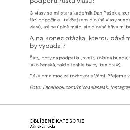
podporu růstu vlasů?
O vlasy se mi stará kadeřník Dan Pašek a guru
fázi odpočinku, takže jsem dlouhé vlasy sund
vlasů, asi ne úplně málo, ale dlouhá hříva mi 
A na konec otázka, kterou dáváme
by vypadal?
Šaty, boty na podpatku, svetr, kožená bunda, v
jako ženská, takže tenhle by byl ten pravý.
Děkujeme moc za rozhovor s Vámi. Přejeme vám
Foto: Facebook.com/michaelasalak, Instagra
OBLÍBENÉ KATEGORIE
Dámská móda