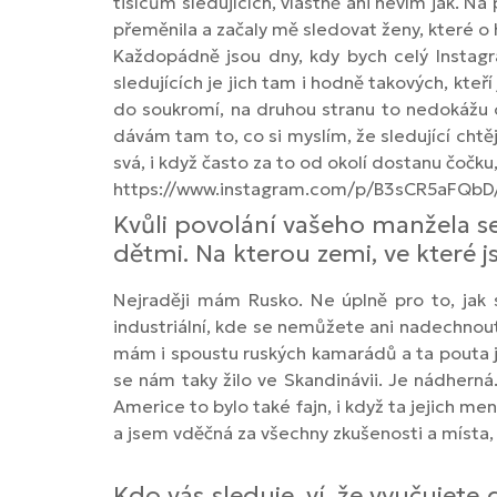
tisícům sledujících, vlastně ani nevím jak. N
přeměnila a začaly mě sledovat ženy, které o hok
Každopádně jsou dny, kdy bych celý Instagra
sledujících je jich tam i hodně takových, kteří
do soukromí, na druhou stranu to nedokážu ov
dávám tam to, co si myslím, že sledující chtěj
svá, i když často za to od okolí dostanu čoč
https://www.instagram.com/p/B3sCR5aFQbD
Kvůli povolání vašeho manžela se 
dětmi. Na kterou zemi, ve které js
Nejraději mám Rusko. Ne úplně pro to, jak
industriální, kde se nemůžete ani nadechnout
mám i spoustu ruských kamarádů a ta pouta jso
se nám taky žilo ve Skandinávii. Je nádherná.
Americe to bylo také fajn, i když ta jejich m
a jsem vděčná za všechny zkušenosti a místa,
Kdo vás sleduje, ví, že vyučuje