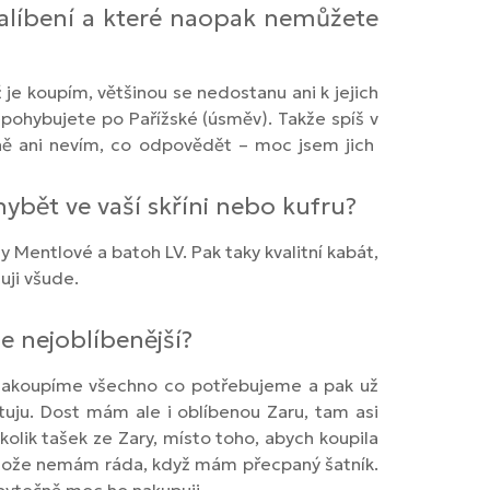
zalíbení a které naopak nemůžete
je koupím, většinou se nedostanu ani k jejich
pohybujete po Pařížské (úsměv). Takže spíš v
tně ani nevím, co odpovědět – moc jsem jich
bět ve vaší skříni nebo kufru?
 Mentlové a batoh LV. Pak taky kvalitní kabát,
uji všude.
e nejoblíbenější?
, nakoupíme všechno co potřebujeme a pak už
tuju. Dost mám ale i oblíbenou Zaru, tam asi
olik tašek ze Zary, místo toho, abych koupila
Protože nemám ráda, když mám přecpaný šatník.