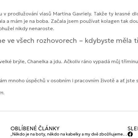
 v prodlužování vlasů Martina Gavriely. Takže ty krasné dl
ala a mám je na boba. Začala jsem používat kolagen tak d
bohužel nikdy nenaroste.
 ve všech rozhovorech – kdybyste měla tři
elké brýle, Chanelka a jdu. Ačkoliv ráno vypadá můj tříminut
 mnoho úspěchů v osobním i pracovním životě a ať jste stál
m.
OBLÍBENÉ ČLÁNKY
SLE
„Někdo je na boty, někdo na kabelky a my dvě zbožňujeme