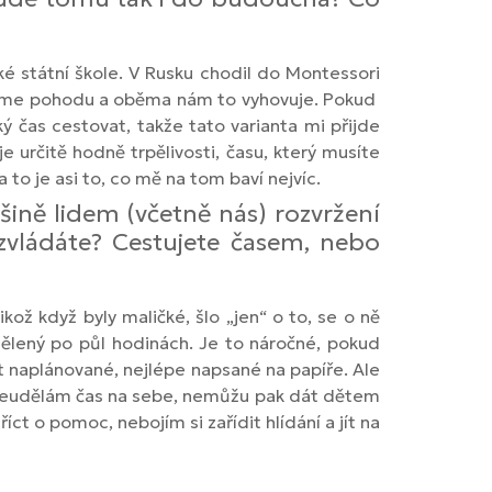
ké státní škole. V Rusku chodil do Montessori
, máme pohodu a oběma nám to vyhovuje. Pokud
ý čas cestovat, takže tato varianta mi přijde
e určitě hodně trpělivosti, času, který musíte
to je asi to, co mě na tom baví nejvíc.
tšině lidem (včetně nás) rozvržení
zvládáte? Cestujete časem, nebo
ikož když byly maličké, šlo „jen“ o to, se o ně
zdělený po půl hodinách. Je to náročné, pokud
naplánované, nejlépe napsané na papíře. Ale
si neudělám čas na sebe, nemůžu pak dát dětem
ct o pomoc, nebojím si zařídit hlídání a jít na