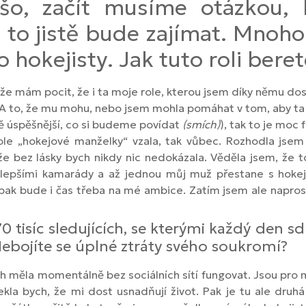
o, začít musíme otázkou, k
e to jistě bude zajímat. Mnoho
hokejisty. Jak tuto roli beret
e mám pocit, že i ta moje role, kterou jsem díky němu dos
. A to, že mu mohu, nebo jsem mohla pomáhat v tom, aby ta 
ě úspěšnější, co si budeme povídat
(smích)
), tak to je moc f
role „hokejové manželky“ vzala, tak vůbec. Rozhodla jse
bez lásky bych nikdy nic nedokázala. Věděla jsem, že to
ejlepšími kamarády a až jednou můj muž přestane s hoke
ak bude i čas třeba na mé ambice. Zatím jsem ale napros
tisíc sledujících, se kterými každý den sdí
 Nebojíte se úplné ztráty svého soukromí?
h měla momentálně bez sociálních sítí fungovat. Jsou pro m
kla bych, že mi dost usnadňují život. Pak je tu ale dru