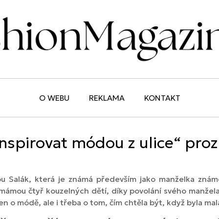
O WEBU
REKLAMA
KONTAKT
nspirovat módou z ulice“ pro
u Salák, která je známá především jako manželka známé
ámou čtyř kouzelných dětí, díky povolání svého manžela
ejen o módě, ale i třeba o tom, čím chtěla být, když byla ma