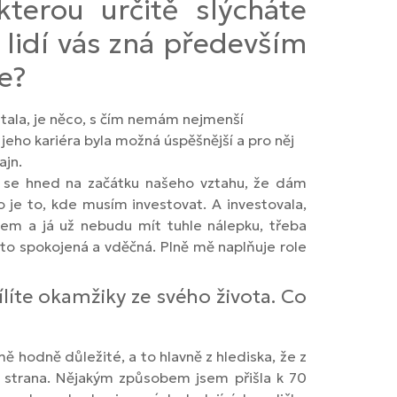
terou určitě slýcháte
 lidí vás zná především
e?
tala, je něco, s čím nemám nejmenší
jeho kariéra byla možná úspěšnější a pro něj
ajn.
m se hned na začátku našeho vztahu, že dám
 je to, kde musím investovat. A investovala,
jem a já už nebudu mít tuhle nálepku, třeba
to spokojená a vděčná. Plně mě naplňuje role
líte okamžiky ze svého života. Co
ě hodně důležité, a to hlavně z hlediska, že z
há strana. Nějakým způsobem jsem přišla k 70