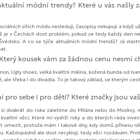
ktuální módní trendy? Které u vás našly 
iálních sítích módu nesleduji, časopisy nekupuji a když už 
Což je v Čechách dost problém, pokud se tedy každý den ne
 Švédsko. A co se týče aktuálních módní trendů? Já vlas
at.
terý kousek vám za žádnou cenu nesmí chy
on, Ugly shoes, velká kvalitní mikina, kožená bunda od Ivany
tě, ale třeba i do divadla. To je takový základ, se kterým cest
 pro sebe i pro děti? Které značky jsou vaš
y si dvakrát do roka zaletíme do Milána nebo do Moskvy
itní věci, které mi vydrží roky a do kterých ráda inves
ost omezit, protože mám i takové dny, kdy domů přinesu něk
zonu. Každopádně ale dost recykluji, tedy věci rozdávám. 