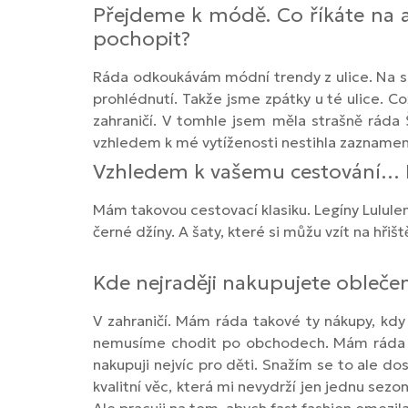
Přejdeme k módě. Co říkáte na a
pochopit?
Ráda odkoukávám módní trendy z ulice. Na soc
prohlédnutí. Takže jsme zpátky u té ulice. 
zahraničí. V tomhle jsem měla strašně ráda
vzhledem k mé vytíženosti nestihla zaznamen
Vzhledem k vašemu cestování… K
Mám takovou cestovací klasiku. Legíny Lululem
černé džíny. A šaty, které si můžu vzít na hřiš
Kde nejraději nakupujete oblečení
V zahraničí. Mám ráda takové ty nákupy, kd
nemusíme chodit po obchodech. Mám ráda kval
nakupuji nejvíc pro děti. Snažím se to ale d
kvalitní věc, která mi nevydrží jen jednu se