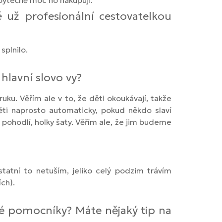
zbytečně moc ho nakupuji.
 už profesionální cestovatelkou
splnilo.
 hlavní slovo vy?
uku. Věřím ale v to, že děti okoukávají, takže
 děti naprosto automaticky, pokud někdo slaví
i pohodlí, holky šaty. Věřím ale, že jim budeme
tatní to netuším, jeliko celý podzim trávím
ch).
ké pomocníky? Máte nějaký tip na