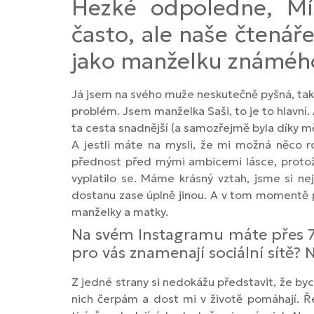
Hezké odpoledne, Míš
často, ale naše čtenář
jako manželku známého 
Já jsem na svého muže neskutečně pyšná, takž
problém. Jsem manželka Saši, to je to hlavní
ta cesta snadnější (a samozřejmě byla díky m
A jestli máte na mysli, že mi možná něco 
přednost před mými ambicemi lásce, protože 
vyplatilo se. Máme krásný vztah, jsme si n
dostanu zase úplně jinou. A v tom momentě p
manželky a matky.
Na svém Instagramu máte přes 70 
pro vás znamenají sociální sítě?
Z jedné strany si nedokážu představit, že byc
nich čerpám a dost mi v životě pomáhají. Ře