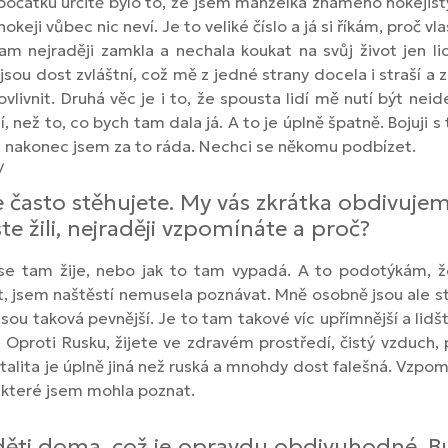
a počátku určitě bylo to, že jsem manželka známého hokejist
eji vůbec nic neví. Je to veliké číslo a já si říkám, proč vla
m nejraději zamkla a nechala koukat na svůj život jen lid
 jsou dost zvláštní, což mě z jedné strany docela i straší a
livnit. Druhá věc je i to, že spousta lidí mě nutí být nei
í, než to, co bych tam dala já. A to je úplně špatně. Bojuji 
ku, nakonec jsem za to ráda. Nechci se někomu podbízet.
/
často stěhujete. My vás zkrátka obdivujeme
te žili, nejraději vzpomínáte a proč?
 se tam žije, nebo jak to tam vypadá. A to podotýkám, ž
, jsem naštěstí nemusela poznávat. Mně osobně jsou ale str
u taková pevnější. Je to tam takové víc upřímnější a lidště
 Oproti Rusku, žijete ve zdravém prostředí, čistý vzduch, 
entalita je úplně jiná než ruská a mnohdy dost falešná. Vzp
 které jsem mohla poznat.
te děti doma, což je opravdu obdivuhodné.