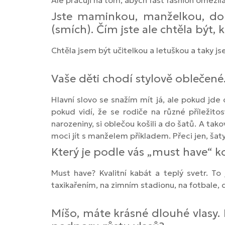
Ale pracuji na tom, abych fast fashion omezil
Jste maminkou, manželkou, domá
(smích). Čím jste ale chtěla být,
Chtěla jsem být učitelkou a letuškou a taky js
Vaše děti chodí stylově oblečené.
Hlavní slovo se snažím mít já, ale pokud jde 
pokud vidí, že se rodiče na různé příležitos
narozeniny, si oblečou košili a do šatů. A tak
moci jít s manželem příkladem. Přeci jen, šaty
Který je podle vás „must have“
Must have? Kvalitní kabát a teplý svetr. T
taxikařením, na zimním stadionu, na fotbale,
Míšo, máte krásné dlouhé vlasy.