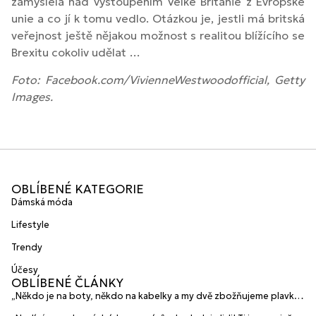
zamyslela nad vystoupením Velké Británie z Evropské
unie a co jí k tomu vedlo. Otázkou je, jestli má britská
veřejnost ještě nějakou možnost s realitou blížícího se
Brexitu cokoliv udělat …
Foto: Facebook.com/VivienneWestwoodofficial, Getty
Images.
OBLÍBENÉ KATEGORIE
Dámská móda
Lifestyle
Trendy
Účesy
OBLÍBENÉ ČLÁNKY
„Někdo je na boty, někdo na kabelky a my dvě zbožňujeme plavky“
prozradily mladé české návrhářky a zakladatelky značky