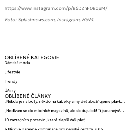
https://www.instagram.com/p/B6DZnF0BquM/
Foto: Splashnews.com, Instagram, H&M.
OBLÍBENÉ KATEGORIE
Dámská móda
Lifestyle
Trendy
Účesy
OBLÍBENÉ ČLÁNKY
„Někdo je na boty, někdo na kabelky a my dvě zbožňujeme plavky“
prozradily mladé české návrhářky a zakladatelky značky
„Nedívám se do módních magazínů, ale sleduju lidi! Ti jsou největší
HANAJANA Swimwear
inspirace“ říká blogerka A.n.d.u.l.a
10 zázračních potravin, které zlepší Vaši pleť
4 klíčové barevné kombinace pro pánské outfity 2015