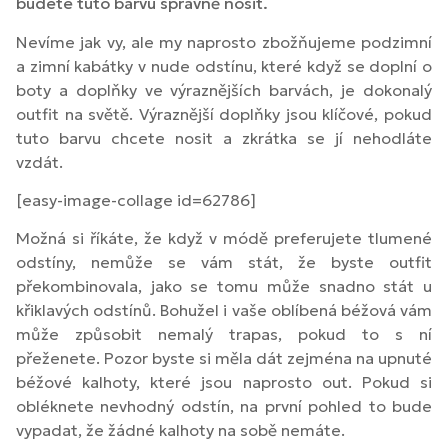
budete tuto barvu správně nosit.
Nevíme jak vy, ale my naprosto zbožňujeme podzimní
a zimní kabátky v nude odstínu, které když se doplní o
boty a doplňky ve výraznějších barvách, je dokonalý
outfit na světě. Výraznější doplňky jsou klíčové, pokud
tuto barvu chcete nosit a zkrátka se jí nehodláte
vzdát.
[easy-image-collage id=62786]
Možná si říkáte, že když v módě preferujete tlumené
odstíny, nemůže se vám stát, že byste outfit
překombinovala, jako se tomu může snadno stát u
křiklavých odstínů. Bohužel i vaše oblíbená béžová vám
může způsobit nemalý trapas, pokud to s ní
přeženete. Pozor byste si měla dát zejména na upnuté
béžové kalhoty, které jsou naprosto out. Pokud si
obléknete nevhodný odstín, na první pohled to bude
vypadat, že žádné kalhoty na sobě nemáte.