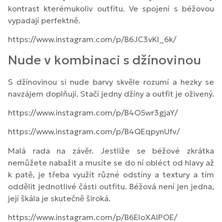
kontrast kterémukoliv outfitu. Ve spojení s béžovou
vypadají perfektně.
https://www.instagram.com/p/B6JC3vKl_6k/
Nude v kombinaci s džínovinou
S džínovinou si nude barvy skvěle rozumí a hezky se
navzájem doplňují. Stačí jedny džíny a outfit je oživený.
https://www.instagram.com/p/B4O5wr3gjaY/
https://www.instagram.com/p/B4QEqpynUfv/
Malá rada na závěr. Jestliže se béžové zkrátka
nemůžete nabažit a musíte se do ní obléct od hlavy až
k patě, je třeba využít různé odstíny a textury a tím
oddělit jednotlivé části outfitu. Béžová není jen jedna,
její škála je skutečně široká.
https://www.instagram.com/p/B6EIoXAIPOE/