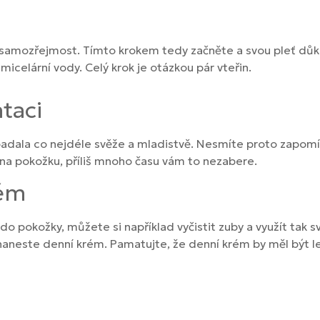
u samozřejmost. Tímto krokem tedy začněte a svou pleť důkl
elární vody. Celý krok je otázkou pár vteřin.
taci
adala co nejdéle svěže a mladistvě. Nesmíte proto zapomína
e na pokožku, příliš mnoho času vám to nezabere.
rém
o pokožky, můžete si například vyčistit zuby a využít tak 
 naneste denní krém. Pamatujte, že denní krém by měl být l