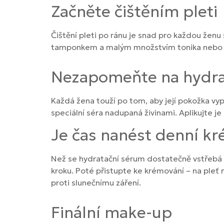
Začněte čištěním pleti
Čištění pleti po ránu je snad pro každou žen
tamponkem a malým množstvím tonika nebo mic
Nezapomeňte na hydra
Každá žena touží po tom, aby její pokožka vyp
speciální séra nadupaná živinami. Aplikujte j
Je čas nanést denní k
Než se hydratační sérum dostatečně vstřebá d
kroku. Poté přistupte ke krémování – na pleť
proti slunečnímu záření.
Finální make-up