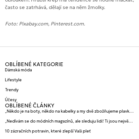
často se zatrhává, dělají se na něm žmolky.
Foto: Pixabay.com, Pinterest.com.
OBLÍBENÉ KATEGORIE
Dámská móda
Lifestyle
Trendy
Účesy
OBLÍBENÉ ČLÁNKY
„Někdo je na boty, někdo na kabelky a my dvě zbožňujeme plavky“
prozradily mladé české návrhářky a zakladatelky značky
„Nedívám se do módních magazínů, ale sleduju lidi! Ti jsou největší
HANAJANA Swimwear
inspirace“ říká blogerka A.n.d.u.l.a
10 zázračních potravin, které zlepší Vaši pleť