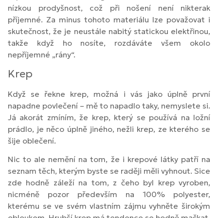
nízkou prodyšnost, což při nošení není nikterak
příjemné. Za minus tohoto materiálu lze považovat i
skutečnost, že je neustále nabitý statickou elektřinou,
takže když ho nosíte, rozdáváte všem okolo
nepříjemné „rány“.
Krep
Když se řekne krep, možná i vás jako úplně první
napadne povlečení – mě to napadlo taky, nemyslete si.
Já akorát zmíním, že krep, který se používá na ložní
prádlo, je něco úplně jiného, nežli krep, ze kterého se
šije oblečení.
Nic to ale nemění na tom, že i krepové látky patří na
seznam těch, kterým byste se raději měli vyhnout. Sice
zde hodně záleží na tom, z čeho byl krep vyroben,
nicméně pozor především na 100% polyester,
kterému se ve svém vlastním zájmu vyhněte širokým
obloukem. Hrubší krep má tendence se hodně mačkat,