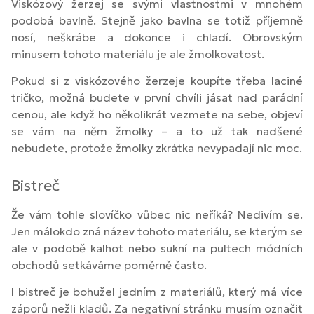
Viskózový žerzej se svými vlastnostmi v mnohém
podobá bavlně. Stejně jako bavlna se totiž příjemně
nosí, neškrábe a dokonce i chladí. Obrovským
minusem tohoto materiálu je ale žmolkovatost.
Pokud si z viskózového žerzeje koupíte třeba laciné
tričko, možná budete v první chvíli jásat nad parádní
cenou, ale když ho několikrát vezmete na sebe, objeví
se vám na něm žmolky – a to už tak nadšené
nebudete, protože žmolky zkrátka nevypadají nic moc.
Bistreč
Že vám tohle slovíčko vůbec nic neříká? Nedivím se.
Jen málokdo zná název tohoto materiálu, se kterým se
ale v podobě kalhot nebo sukní na pultech módních
obchodů setkáváme poměrně často.
I bistreč je bohužel jedním z materiálů, který má více
záporů nežli kladů. Za negativní stránku musím označit