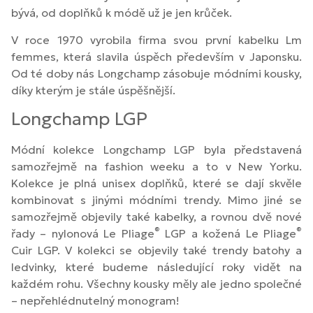
bývá, od doplňků k módě už je jen krůček.
V roce 1970 vyrobila firma svou první kabelku Lm
femmes, která slavila úspěch především v Japonsku.
Od té doby nás Longchamp zásobuje módními kousky,
díky kterým je stále úspěšnější.
Longchamp LGP
Módní kolekce Longchamp LGP byla představená
samozřejmě na fashion weeku a to v New Yorku.
Kolekce je plná unisex doplňků, které se dají skvěle
kombinovat s jinými módními trendy. Mimo jiné se
samozřejmě objevily také kabelky, a rovnou dvě nové
®
®
řady – nylonová Le Pliage
LGP a kožená Le Pliage
Cuir LGP. V kolekci se objevily také trendy batohy a
ledvinky, které budeme následující roky vidět na
každém rohu. Všechny kousky měly ale jedno společné
– nepřehlédnutelný monogram!