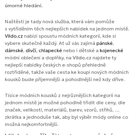
úmorné hledání.
Naštěstí je tady nová služba, která vám pomůže
s vytříděním těch nejlepších nabídek na jednom místě.
Vildo.cz
nabízí spoustu módních kategorií, kde si
vybere skutečně každý. Ať už vás zajímá
pánské
,
dámské
,
dívčí
,
chlapecké
nebo i dětské a
kojenecké
módní oblečení a doplňky, na
Vildo.cz
najdete ty
nejlepší nabídky českých e-shopů přehledně
roztříděné, takže vaše cesta ke koupi nových módních
kousků bude příjemnější a pohodlnější než kdy dříve.
Tisíce módních kousků z nejrůznějších kategorií na
jednom místě je možné pohodlně třídit dle ceny, dle
značek, velikostí, materiálů, barev, vzorů, střihů, …
zkrátka a jednoduše tak, aby byl výběr módy online co
možná nejkomfortnější.