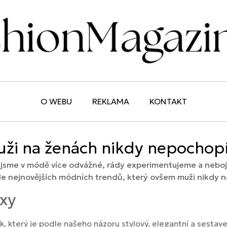
O WEBU
REKLAMA
KONTAKT
uži na ženách nikdy nepochop
dy jsme v módě více odvážné, rády experimentujeme a nebo
le nejnovějších módních trendů, který ovšem muži nikdy 
exy
 který je podle našeho názoru stylový, elegantní a sestave