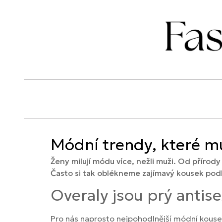
Módní trendy, které m
Ženy milují módu více, nežli muži. Od příro
Často si tak oblékneme zajímavý kousek pod
Overaly jsou prý antis
Pro nás naprosto nejpohodlnější módní kousek,