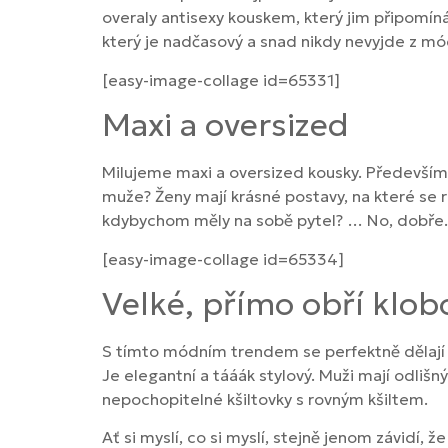
overaly antisexy kouskem, který jim připomí
který je nadčasový a snad nikdy nevyjde z mó
[easy-image-collage id=65331]
Maxi a oversized
Milujeme maxi a oversized kousky. Především 
muže? Ženy mají krásné postavy, na které se r
kdybychom měly na sobě pytel? … No, dobře. 
[easy-image-collage id=65334]
Velké, přímo obří klo
S tímto módním trendem se perfektně dělají fo
Je elegantní a tááák stylový. Muži mají odli
nepochopitelné kšiltovky s rovným kšiltem.
Ať si myslí, co si myslí, stejně jenom závidí,