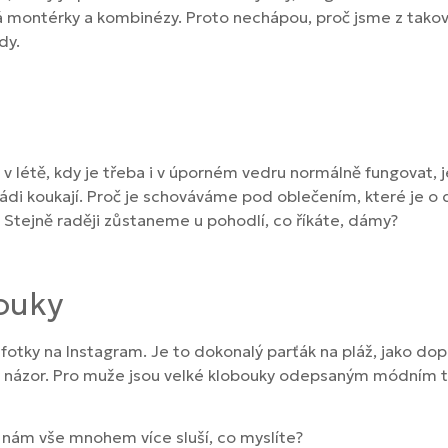
ná montérky a kombinézy. Proto nechápou, proč jsme z tako
dy.
v létě, kdy je třeba i v úporném vedru normálně fungovat, 
ádi koukají. Proč je schováváme pod oblečením, které je o d
Stejně raději zůstaneme u pohodlí, co říkáte, dámy?
bouky
tky na Instagram. Je to dokonalý parťák na pláž, jako dopl
šný názor. Pro muže jsou velké klobouky odepsaným módním t
 že nám vše mnohem více sluší, co myslíte?