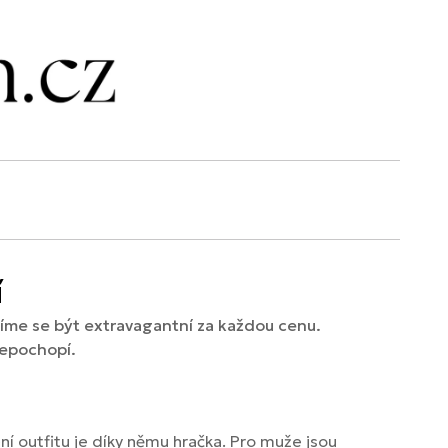
í
jíme se být extravagantní za každou cenu.
nepochopí.
ní outfitu je díky němu hračka. Pro muže jsou