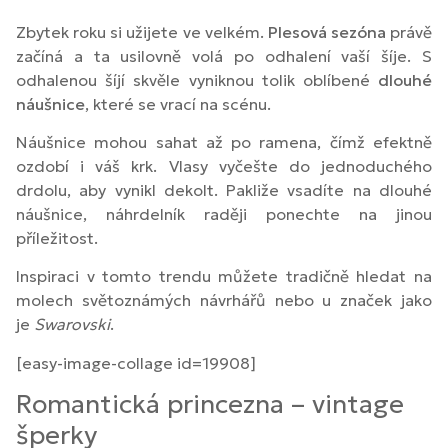
Zbytek roku si užijete ve velkém.
Plesová
sezóna
právě
začíná a ta usilovně volá po odhalení vaší šíje. S
odhalenou šíjí skvěle vyniknou tolik oblíbené
dlouhé
náušnice
, které se vrací na scénu.
Náušnice mohou sahat až po ramena, čímž efektně
ozdobí i váš krk. Vlasy vyčešte do jednoduchého
drdolu, aby vynikl dekolt. Pakliže vsadíte na dlouhé
náušnice, náhrdelník raději ponechte na jinou
příležitost.
Inspiraci v tomto trendu můžete tradičně hledat na
molech světoznámých návrhářů nebo u značek jako
je
Swarovski
.
[easy-image-collage id=19908]
Romantická princezna – vintage
šperky