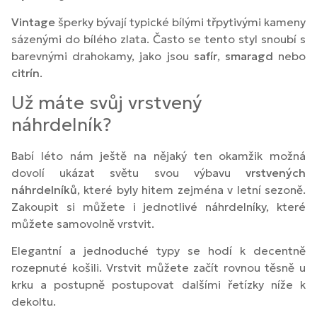
Vintage
šperky bývají typické bílými třpytivými kameny
sázenými do bílého zlata. Často se tento styl snoubí s
barevnými drahokamy, jako jsou
safír
,
smaragd
nebo
citrín
.
Už máte svůj vrstvený
náhrdelník?
Babí léto nám ještě na nějaký ten okamžik možná
dovolí ukázat světu svou výbavu
vrstvených
náhrdelníků
, které byly hitem zejména v letní sezoně.
Zakoupit si můžete i jednotlivé náhrdelníky, které
můžete samovolně vrstvit.
Elegantní a jednoduché typy se hodí k decentně
rozepnuté košili. Vrstvit můžete začít rovnou těsně u
krku a postupně postupovat dalšími řetízky níže k
dekoltu.