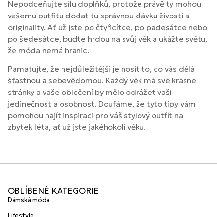
Nepodceňujte sílu doplňků, protože právě ty mohou
vašemu outfitu dodat tu správnou dávku živosti a
originality. Ať už jste po čtyřicítce, po padesátce nebo
po šedesátce, buďte hrdou na svůj věk a ukážte světu,
že móda nemá hranic.
Pamatujte, že nejdůležitější je nosit to, co vás dělá
šťastnou a sebevědomou. Každý věk má své krásné
stránky a vaše oblečení by mělo odrážet vaši
jedinečnost a osobnost. Doufáme, že tyto tipy vám
pomohou najít inspiraci pro váš stylový outfit na
zbytek léta, ať už jste jakéhokoli věku.
OBLÍBENÉ KATEGORIE
Dámská móda
Lifestyle