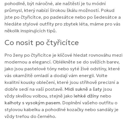
pohodlně, být náročné, ale naštěstí je tu módní
průmysl, který nabízí širokou škálu možností. Pokud
jste po čtyřicítce, po padesátce nebo po šedesátce a
hledáte stylové outfity pro zbytek léta, máme pro vás
několik inspirujících tipů.
Co nosit po čtyřicítce
Pro ženy po čtyřicítce je klíčové hledat rovnováhu mezi
modernou a elegancí. Oblékněte se do svěžích barev,
jako jsou pastelové tóny nebo syté živé odstíny, které
vás okamžitě omladí a dodají vám energii. Volte
kvalitní kousky oblečení, které jsou střihově precizní a
dobře sedí na vaší postavě.
Midi sukně
a
šaty
jsou
vždy skvělou volbou, stejně jako
lehké džíny
nebo
kalhoty s vysokým pasem
. Doplnění vašeho outfitu o
stylovou kabelku a pohodlné kozačky nebo sandály je
vždy trefou do černého.