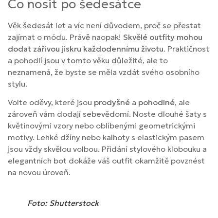
Co nosit po šedesátce
Věk šedesát let a víc není důvodem, proč se přestat
zajímat o módu. Právě naopak!
Skvělé outfity mohou
dodat zářivou jiskru každodennímu životu
. Praktičnost
a pohodlí jsou v tomto věku důležité, ale to
neznamená, že byste se měla vzdát svého osobního
stylu.
Volte oděvy, které jsou
prodyšné
a
pohodlné
, ale
zároveň vám dodají sebevědomí. Noste dlouhé šaty s
květinovými vzory nebo oblíbenými geometrickými
motivy. Lehké džíny nebo kalhoty s elastickým pasem
jsou vždy skvělou volbou. Přidání stylového klobouku a
elegantních bot dokáže váš outfit okamžitě povznést
na novou úroveň.
Foto: Shutterstock