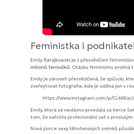
Feministka i podnikate
Emily Ratajkowski je z přesvědčení feministk
milionů fanoušků
. Otázku feminismu prolíná 
Emily je zároveň přesvědčená, že způsob, který
zveřejňovat fotografie, kde je oděna jen v rou
https://www.instagram.com/p/CL66EwJ
Emily, která se nedávno provdala za herce Se
tom, že nafotila profesionální set s proslulý
Nová porce sexy těhotenských snímků působí 