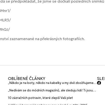
, dá se předpokládat, že jsme se dočkali posledních sním
6Mnr1/
DMLR3/
MhQJ/
enství zaznamenané na překrásných fotografiích.
OBLÍBENÉ ČLÁNKY
SLE
„Někdo je na boty, někdo na kabelky a my dvě zbožňujeme
plavky“ prozradily mladé české návrhářky a zakladatelky
„Nedívám se do módních magazínů, ale sleduju lidi! Ti jsou
značky HANAJANA Swimwear
největší inspirace“ říká blogerka A.n.d.u.l.a
10 zázračních potravin, které zlepší Vaši pleť