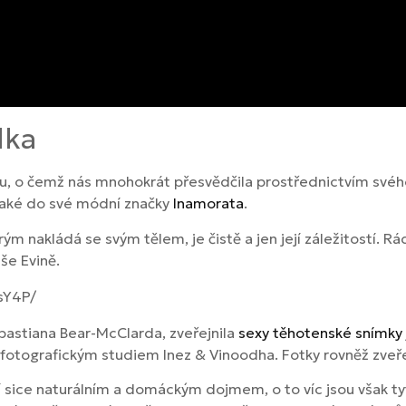
lka
ou, o čemž nás mnohokrát přesvědčila prostřednictvím svého
také do své módní značky
Inamorata
.
m nakládá se svým tělem, je čistě a jen její záležitostí. Rá
še Evině.
sY4P/
bastiana Bear-McClarda, zveřejnila
sexy těhotenské snímky
m fotografickým studiem Inez & Vinoodha. Fotky rovněž zveř
sice naturálním a domáckým dojmem, o to víc jsou však ty