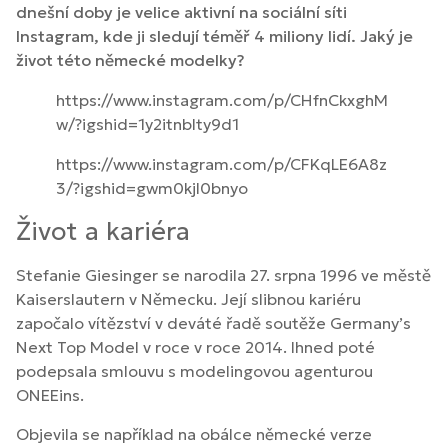
dnešní doby je velice aktivní na sociální síti
Instagram, kde ji sledují téměř 4 miliony lidí. Jaký je
život této německé modelky?
https://www.instagram.com/p/CHfnCkxghM
w/?igshid=1y2itnblty9d1
https://www.instagram.com/p/CFKqLE6A8z
3/?igshid=gwm0kjl0bnyo
Život a kariéra
Stefanie Giesinger se narodila 27. srpna 1996 ve městě
Kaiserslautern v Německu. Její slibnou kariéru
započalo vítězství v deváté řadě soutěže Germany’s
Next Top Model v roce v roce 2014. Ihned poté
podepsala smlouvu s modelingovou agenturou
ONEEins.
Objevila se například na obálce německé verze