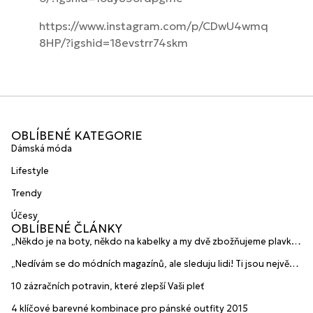
https://www.instagram.com/p/CDwU4wmq
8HP/?igshid=18evstrr74skm
OBLÍBENÉ KATEGORIE
Dámská móda
Lifestyle
Trendy
Účesy
OBLÍBENÉ ČLÁNKY
„Někdo je na boty, někdo na kabelky a my dvě zbožňujeme plavky“
prozradily mladé české návrhářky a zakladatelky značky
„Nedívám se do módních magazínů, ale sleduju lidi! Ti jsou největší
HANAJANA Swimwear
inspirace“ říká blogerka A.n.d.u.l.a
10 zázračních potravin, které zlepší Vaši pleť
4 klíčové barevné kombinace pro pánské outfity 2015