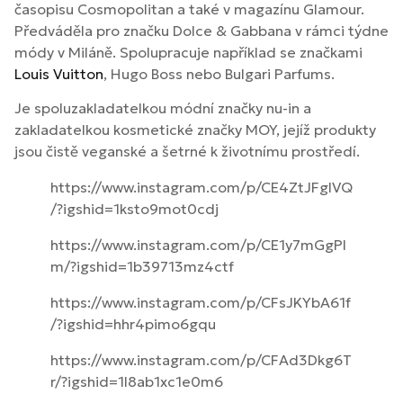
časopisu Cosmopolitan a také v magazínu Glamour.
Předváděla pro značku Dolce & Gabbana v rámci týdne
módy v Miláně. Spolupracuje například se značkami
Louis Vuitton
, Hugo Boss nebo Bulgari Parfums.
Je spoluzakladatelkou módní značky nu-in a
zakladatelkou kosmetické značky MOY, jejíž produkty
jsou čistě veganské a šetrné k životnímu prostředí.
https://www.instagram.com/p/CE4ZtJFglVQ
/?igshid=1ksto9mot0cdj
https://www.instagram.com/p/CE1y7mGgPl
m/?igshid=1b39713mz4ctf
https://www.instagram.com/p/CFsJKYbA61f
/?igshid=hhr4pimo6gqu
https://www.instagram.com/p/CFAd3Dkg6T
r/?igshid=1l8ab1xc1e0m6