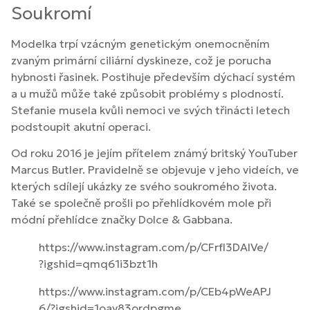
Soukromí
Modelka trpí vzácným genetickým onemocněním
zvaným primární ciliární dyskineze, což je porucha
hybnosti řasinek. Postihuje především dýchací systém
a u mužů může také způsobit problémy s plodností.
Stefanie musela kvůli nemoci ve svých třinácti letech
podstoupit akutní operaci.
Od roku 2016 je jejím přítelem známý britský YouTuber
Marcus Butler. Pravidelně se objevuje v jeho videích, ve
kterých sdílejí ukázky ze svého soukromého života.
Také se společně prošli po přehlídkovém mole při
módní přehlídce značky Dolce & Gabbana.
https://www.instagram.com/p/CFrfI3DAlVe/
?igshid=qmq61i3bzt1h
https://www.instagram.com/p/CEb4pWeAPJ
6/?igshid=1oay83ordpgme