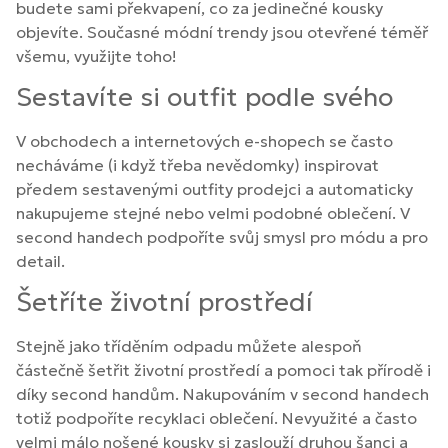
budete sami překvapení, co za jedinečné kousky
objevíte. Současné módní trendy jsou otevřené téměř
všemu, využijte toho!
Sestavíte si outfit podle svého
V obchodech a internetových e-shopech se často
necháváme (i když třeba nevědomky) inspirovat
předem sestavenými outfity prodejci a automaticky
nakupujeme stejné nebo velmi podobné oblečení. V
second handech podpoříte svůj smysl pro módu a pro
detail.
Šetříte životní prostředí
Stejně jako tříděním odpadu můžete alespoň
částečně šetřit životní prostředí a pomoci tak přírodě i
díky second handům. Nakupováním v second handech
totiž podpoříte recyklaci oblečení. Nevyužité a často
velmi málo nošené kousky si zaslouží druhou šanci a