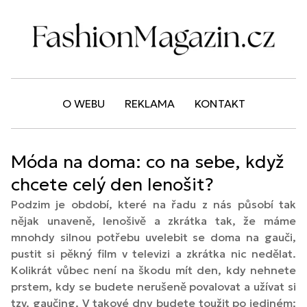
O WEBU
REKLAMA
KONTAKT
Móda na doma: co na sebe, když
chcete celý den lenošit?
Podzim je období, které na řadu z nás působí tak
nějak unaveně, lenošivě a zkrátka tak, že máme
mnohdy silnou potřebu uvelebit se doma na gauči,
pustit si pěkný film v televizi a zkrátka nic nedělat.
Kolikrát vůbec není na škodu mít den, kdy nehnete
prstem, kdy se budete nerušeně povalovat a užívat si
tzv. gaučing. V takové dny budete toužit po jediném: