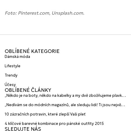
Foto: Pinterest.com, Unsplash.com.
OBLÍBENÉ KATEGORIE
Dámská móda
Lifestyle
Trendy
Účesy
OBLÍBENÉ ČLÁNKY
„Někdo je na boty, někdo na kabelky a my dvě zbožňujeme plavky“
prozradily mladé české návrhářky a zakladatelky značky
„Nedívám se do módních magazínů, ale sleduju lidi! Ti jsou největší
HANAJANA Swimwear
inspirace“ říká blogerka A.n.d.u.l.a
10 zázračních potravin, které zlepší Vaši pleť
4 klíčové barevné kombinace pro pánské outfity 2015
SLEDUJTE NÁS