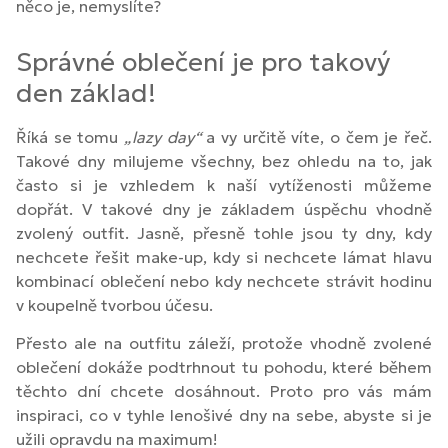
něco je, nemyslíte?
Správné oblečení je pro takový
den základ!
Říká se tomu
„lazy day“
a vy určitě víte, o čem je řeč.
Takové dny milujeme všechny, bez ohledu na to, jak
často si je vzhledem k naší vytíženosti můžeme
dopřát. V takové dny je základem úspěchu vhodně
zvolený outfit. Jasně, přesně tohle jsou ty dny, kdy
nechcete řešit make-up, kdy si nechcete lámat hlavu
kombinací oblečení nebo kdy nechcete strávit hodinu
v koupelně tvorbou účesu.
Přesto ale na outfitu záleží, protože vhodně zvolené
oblečení dokáže podtrhnout tu pohodu, které během
těchto dní chcete dosáhnout. Proto pro vás mám
inspiraci, co v tyhle lenošivé dny na sebe, abyste si je
užili opravdu na maximum!