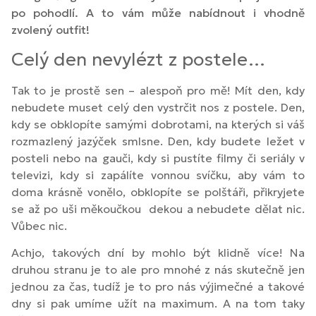
po pohodlí. A to vám může nabídnout i vhodně
zvolený outfit!
Celý den nevylézt z postele…
Tak to je prostě sen – alespoň pro mě! Mít den, kdy
nebudete muset celý den vystrčit nos z postele. Den,
kdy se obklopíte samými dobrotami, na kterých si váš
rozmazlený jazýček smlsne. Den, kdy budete ležet v
posteli nebo na gauči, kdy si pustíte filmy či seriály v
televizi, kdy si zapálíte vonnou svíčku, aby vám to
doma krásně vonělo, obklopíte se polštáři, přikryjete
se až po uši měkoučkou dekou a nebudete dělat nic.
Vůbec nic.
Achjo, takových dní by mohlo být klidně více! Na
druhou stranu je to ale pro mnohé z nás skutečně jen
jednou za čas, tudíž je to pro nás výjimečné a takové
dny si pak umíme užít na maximum. A na tom taky