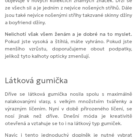
objevuje v nových kolekcích známých značek. Drží se
ze všech sil a je jedním z nejvíce nošených střihů. Dále
jsou také nejvíce nošenými střihy takzvané skinny džíny
a boyfriend džíny.
Nelichotí však všem ženám a je dobré na to myslet.
Pokud jste vysoká a štíhlá, máte vyhráno. Pokud jste
menšího vzrůstu, doporučujeme obout podpatky,
jelikož tyto kalhoty opticky zmenšují.
Látková gumička
Dříve se látková gumička nosila spolu s maximálně
nalakovanými vlasy, s velkým množstvím tvářenky a
výrazným líčením. Nyní v době přirozeného líčení, se
nosí jinak než dříve. Dnešní móda je kreativitě
otevřená a vztahuje se to i na látkový typ gumiček.
Navíc i tento jednoduchý doplněk je nutné vybrat