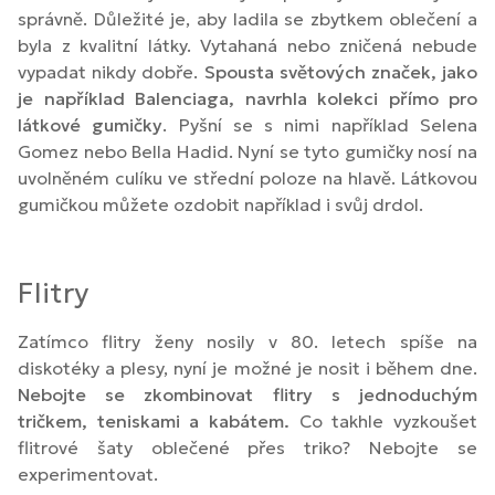
správně. Důležité je, aby ladila se zbytkem oblečení a
byla z kvalitní látky. Vytahaná nebo zničená nebude
vypadat nikdy dobře.
Spousta světových značek, jako
je například Balenciaga, navrhla kolekci přímo pro
látkové gumičky
. Pyšní se s nimi například Selena
Gomez nebo Bella Hadid. Nyní se tyto gumičky nosí na
uvolněném culíku ve střední poloze na hlavě. Látkovou
gumičkou můžete ozdobit například i svůj drdol.
Flitry
Zatímco flitry ženy nosily v 80. letech spíše na
diskotéky a plesy, nyní je možné je nosit i během dne.
Nebojte se zkombinovat flitry s jednoduchým
tričkem, teniskami a kabátem.
Co takhle vyzkoušet
flitrové šaty oblečené přes triko? Nebojte se
experimentovat.