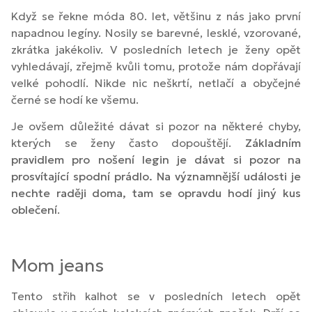
Když se řekne móda 80. let, většinu z nás jako první
napadnou legíny. Nosily se barevné, lesklé, vzorované,
zkrátka jakékoliv. V posledních letech je ženy opět
vyhledávají, zřejmě kvůli tomu, protože nám dopřávají
velké pohodlí. Nikde nic neškrtí, netlačí a obyčejné
černé se hodí ke všemu.
Je ovšem důležité dávat si pozor na některé chyby,
kterých se ženy často dopouštějí.
Základním
pravidlem pro nošení legin je dávat si pozor na
prosvítající spodní prádlo. Na významnější události je
nechte raději doma, tam se opravdu hodí jiný kus
oblečení
.
Mom jeans
Tento střih kalhot se v posledních letech opět