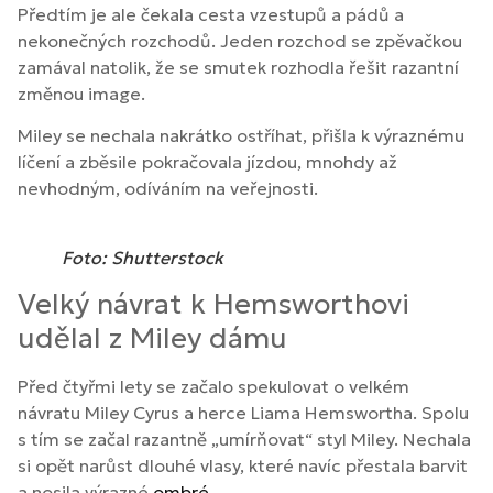
Předtím je ale čekala cesta vzestupů a pádů a
nekonečných rozchodů. Jeden rozchod se zpěvačkou
zamával natolik, že se smutek rozhodla řešit razantní
změnou image.
Miley se nechala nakrátko ostříhat, přišla k výraznému
líčení a zběsile pokračovala jízdou, mnohdy až
nevhodným, odíváním na veřejnosti.
Foto: Shutterstock
Velký návrat k Hemsworthovi
udělal z Miley dámu
Před čtyřmi lety se začalo spekulovat o velkém
návratu Miley Cyrus a herce Liama Hemswortha. Spolu
s tím se začal razantně „umírňovat“ styl Miley. Nechala
si opět narůst dlouhé vlasy, které navíc přestala barvit
a nosila výrazné
ombré
.