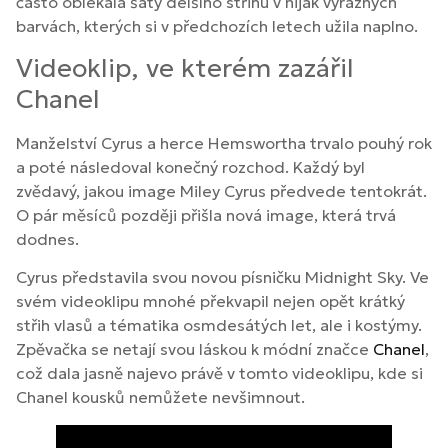
často oblékala šaty delšího střihu v nijak výrazných
barvách, kterých si v předchozích letech užila naplno.
Videoklip, ve kterém zazářil
Chanel
Manželství Cyrus a herce Hemswortha trvalo pouhý rok
a poté následoval konečný rozchod. Každý byl
zvědavý, jakou image Miley Cyrus předvede tentokrát.
O pár měsíců později přišla nová image, která trvá
dodnes.
Cyrus představila svou novou písničku Midnight Sky. Ve
svém videoklipu mnohé překvapil nejen opět krátký
střih vlasů a tématika osmdesátých let, ale i kostýmy.
Zpěvačka se netají svou láskou k módní značce
Chanel
,
což dala jasně najevo právě v tomto videoklipu, kde si
Chanel kousků nemůžete nevšimnout.