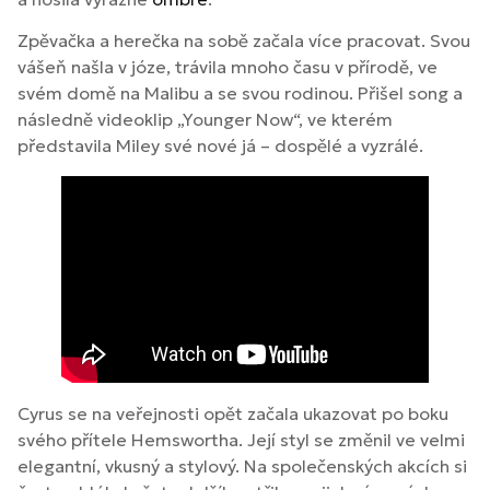
Zpěvačka a herečka na sobě začala více pracovat. Svou
vášeň našla v józe, trávila mnoho času v přírodě, ve
svém domě na Malibu a se svou rodinou. Přišel song a
následně videoklip „Younger Now“, ve kterém
představila Miley své nové já – dospělé a vyzrálé.
Cyrus se na veřejnosti opět začala ukazovat po boku
svého přítele Hemswortha. Její styl se změnil ve velmi
elegantní, vkusný a stylový. Na společenských akcích si