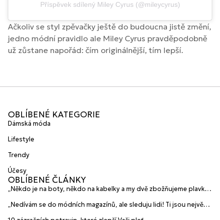
Příspěvek sdílený Miley Cyrus (@mileycyrus)
Ačkoliv se styl zpěvačky ještě do budoucna jistě změní,
jedno módní pravidlo ale Miley Cyrus pravděpodobně
už zůstane napořád: čím originálnější, tím lepší.
OBLÍBENÉ KATEGORIE
Dámská móda
Lifestyle
Trendy
Účesy
OBLÍBENÉ ČLÁNKY
„Někdo je na boty, někdo na kabelky a my dvě zbožňujeme plavky“
prozradily mladé české návrhářky a zakladatelky značky
„Nedívám se do módních magazínů, ale sleduju lidi! Ti jsou největší
HANAJANA Swimwear
inspirace“ říká blogerka A.n.d.u.l.a