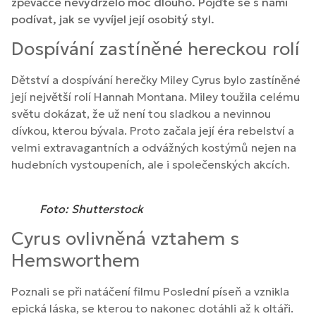
zpěvačce nevydrželo moc dlouho. Pojďte se s námi
podívat, jak se vyvíjel její osobitý styl.
Dospívání zastíněné hereckou rolí
Dětství a dospívání herečky Miley Cyrus bylo zastíněné
její největší rolí Hannah Montana. Miley toužila celému
světu dokázat, že už není tou sladkou a nevinnou
dívkou, kterou bývala. Proto začala její éra rebelství a
velmi extravagantních a odvážných kostýmů nejen na
hudebních vystoupeních, ale i společenských akcích.
Foto: Shutterstock
Cyrus ovlivněná vztahem s
Hemsworthem
Poznali se při natáčení filmu Poslední píseň a vznikla
epická láska, se kterou to nakonec dotáhli až k oltáři.