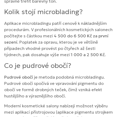
správně trefit barevný tón.
Kolik stojí microblading?
Aplikace microbladingu patří cenově k nákladnějším
procedurám. V profesionálních kosmetických salonech
počítejte s částkou mezi
4 500 do 6 500 Kč za první
sezení
. Poplatek za opravu, kterou je ve většině
případech vhodné provést po čtyřech až šesti
týdnech, pak dosahuje výše mezi
1 000 a 2 500 Kč
.
Co je pudrové obočí?
Pudrové obočí
je metoda podobná microbladingu.
Pudrové obočí spočívá ve vpravování pigmentu do
obočí ve formě drobných teček, čímž vzniká efekt
hustějšího a výraznějšího obočí.
Moderní kosmetické salony nabízejí možnost výběru
mezi aplikací přístrojovou (aplikace pigmentu strojkem