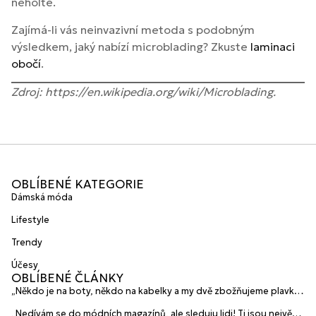
neholte.
Zajímá-li vás neinvazivní metoda s podobným
výsledkem, jaký nabízí microblading? Zkuste
laminaci
obočí
.
Zdroj: https://en.wikipedia.org/wiki/Microblading.
OBLÍBENÉ KATEGORIE
Dámská móda
Lifestyle
Trendy
Účesy
OBLÍBENÉ ČLÁNKY
„Někdo je na boty, někdo na kabelky a my dvě zbožňujeme plavky“
prozradily mladé české návrhářky a zakladatelky značky
„Nedívám se do módních magazínů, ale sleduju lidi! Ti jsou největší