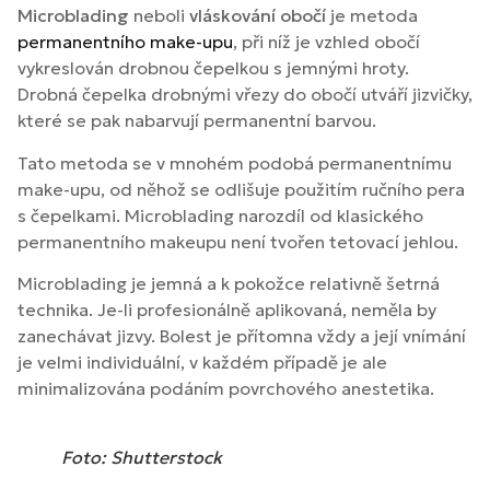
Microblading
neboli
vláskování obočí
je metoda
permanentního make-upu
, při níž je vzhled obočí
vykreslován drobnou čepelkou s jemnými hroty.
Drobná čepelka drobnými vřezy do obočí utváří jizvičky,
které se pak nabarvují permanentní barvou.
Tato metoda se v mnohém podobá permanentnímu
make-upu, od něhož se odlišuje použitím ručního pera
s čepelkami. Microblading narozdíl od klasického
permanentního makeupu není tvořen tetovací jehlou.
Microblading je jemná a k pokožce relativně šetrná
technika. Je-li profesionálně aplikovaná, neměla by
zanechávat jizvy. Bolest je přítomna vždy a její vnímání
je velmi individuální, v každém případě je ale
minimalizována podáním povrchového anestetika.
Foto: Shutterstock