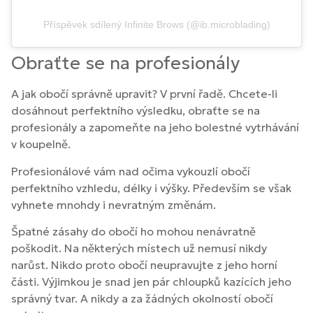
Příspěvek sdílený Infinite Brows (@ib.microblading)
Obraťte se na profesionály
A jak obočí správně upravit? V první řadě. Chcete-li
dosáhnout perfektního výsledku, obraťte se na
profesionály a zapomeňte na jeho bolestné vytrhávání
v koupelně.
Profesionálové vám nad očima vykouzlí obočí
perfektního vzhledu, délky i výšky. Především se však
vyhnete mnohdy i nevratným změnám.
Špatné zásahy do obočí ho mohou nenávratně
poškodit. Na některých místech už nemusí nikdy
narůst. Nikdo proto obočí neupravujte z jeho horní
části. Výjimkou je snad jen pár chloupků kazících jeho
správný tvar. A nikdy a za žádných okolností obočí