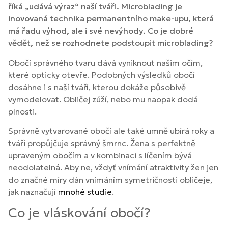
říká „udává výraz“ naší tváři. Microblading je
inovovaná technika permanentního make-upu, která
má řadu výhod, ale i své nevýhody. Co je dobré
vědět, než se rozhodnete podstoupit microblading?
Obočí správného tvaru dává vyniknout našim očím,
které opticky otevře. Podobných výsledků obočí
dosáhne i s naší tváří, kterou dokáže působivě
vymodelovat. Obličej zúží, nebo mu naopak dodá
plnosti.
Správně vytvarované obočí ale také umně ubírá roky a
tváři propůjčuje správný šmrnc. Žena s perfektně
upraveným obočím a v kombinaci s líčením bývá
neodolatelná. Aby ne, vždyť vnímání atraktivity žen jen
do značné míry dán vnímáním symetričnosti obličeje,
jak naznačují
mnohé studie
.
Co je vláskování obočí?