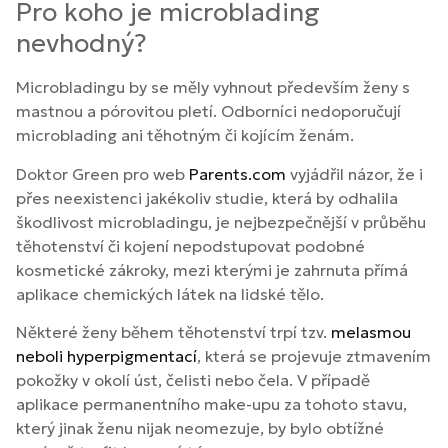
Pro koho je microblading
nevhodný?
Microbladingu by se měly vyhnout především ženy s
mastnou a pórovitou pletí. Odborníci nedoporučují
microblading ani těhotným či kojícím ženám.
Doktor Green pro web
Parents.com
vyjádřil názor, že i
přes neexistenci jakékoliv studie, která by odhalila
škodlivost microbladingu, je nejbezpečnější v průběhu
těhotenství či kojení nepodstupovat podobné
kosmetické zákroky, mezi kterými je zahrnuta přímá
aplikace chemických látek na lidské tělo.
Některé ženy během těhotenství trpí tzv.
melasmou
neboli hyperpigmentací
, která se projevuje ztmavením
pokožky v okolí úst, čelisti nebo čela. V případě
aplikace permanentního make-upu za tohoto stavu,
který jinak ženu nijak neomezuje, by bylo obtížné