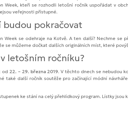
n Week, kteří se rozhodli letošní ročník uspořádat v o
ejsou veřejnosti přístupné.
ní budou pokračovat
on Week se odehraje na Kotvě. A ten další? Nechme se př
e se můžeme dočkat dalších originálních míst, které povýší
v letošním ročníku?
t od
22. – 29. března 2019
. V těchto dnech se nebudou ko
také další ročník soutěže pro začínající módní návrháře
stupenek ke stání na celý přehlídkový program. Lístky jsou