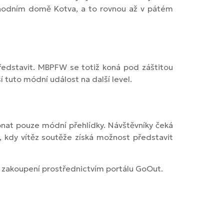
bchodním domě Kotva, a to rovnou až v pátém
edstavit. MBPFW se totiž koná pod záštitou
 tuto módní událost na další level.
nat pouze módní přehlídky. Návštěvníky čeká
, kdy vítěz soutěže získá možnost představit
 k zakoupení prostřednictvím portálu GoOut.