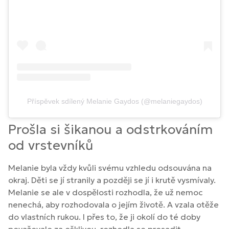
Příspěvek sdílený Melanie Gaydos (@melaniegaydos)
Prošla si šikanou a odstrkováním
od vrstevníků
Melanie byla vždy kvůli svému vzhledu odsouvána na
okraj. Děti se jí stranily a později se jí i krutě vysmívaly.
Melanie se ale v dospělosti rozhodla, že už nemoc
nenechá, aby rozhodovala o jejím životě. A vzala otěže
do vlastních rukou. I přes to, že ji okolí do té doby
považovalo za ošklivou, rozhodla se prosadit