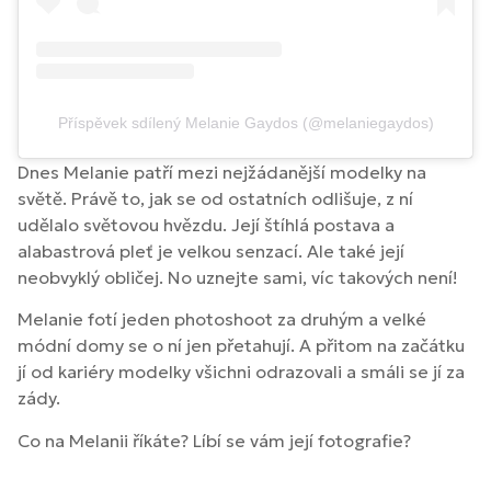
Příspěvek sdílený Melanie Gaydos (@melaniegaydos)
Dnes Melanie patří mezi nejžádanější modelky na
světě. Právě to, jak se od ostatních odlišuje, z ní
udělalo světovou hvězdu. Její štíhlá postava a
alabastrová pleť je velkou senzací. Ale také její
neobvyklý obličej. No uznejte sami, víc takových není!
Melanie fotí jeden photoshoot za druhým a velké
módní domy se o ní jen přetahují. A přitom na začátku
jí od kariéry modelky všichni odrazovali a smáli se jí za
zády.
Co na Melanii říkáte? Líbí se vám její fotografie?