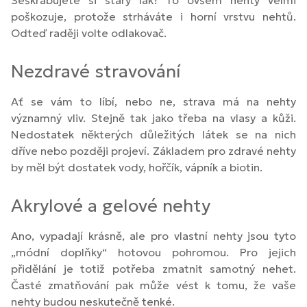
Seškrabujete si starý lak? To ovšem nehty velmi
poškozuje, protože strháváte i horní vrstvu nehtů.
Odteď raději volte odlakovač.
Nezdravé stravování
Ať se vám to líbí, nebo ne, strava má na nehty
významný vliv. Stejně tak jako třeba na vlasy a kůži.
Nedostatek některých důležitých látek se na nich
dříve nebo později projeví. Základem pro zdravé nehty
by měl být dostatek vody, hořčík, vápník a biotin.
Akrylové a gelové nehty
Ano, vypadají krásně, ale pro vlastní nehty jsou tyto
„módní doplňky“ hotovou pohromou. Pro jejich
přidělání je totiž potřeba zmatnit samotný nehet.
Časté zmatňování pak může vést k tomu, že vaše
nehty budou neskutečně tenké.