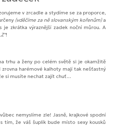
pozorujeme v zrcadle a stydíme se za proporce,
durčeny
(vděčíme za ně slovanským kořenům)
a
s je zkrátka výraznější zadek noční můrou. A
„Z“
!
na trhu a ženy po celém světě si je okamžitě
užel zrovna harémové kalhoty mají tak nešťastný
kže si musíte nechat zajít chuť…
o vůbec nemyslíme zle! Jasně, krajkové spodní
 s tím, že váš šuplík bude místo sexy kousků