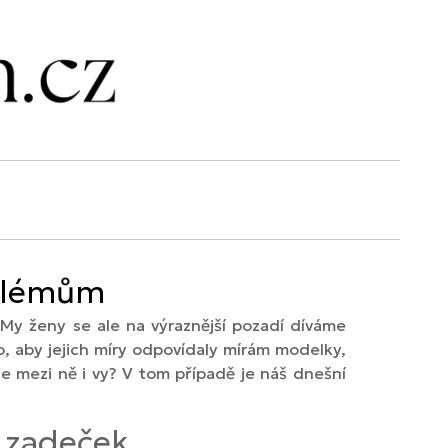
oblémům
My ženy se ale na výraznější pozadí díváme
, aby jejich míry odpovídaly mírám modelky,
e mezi ně i vy? V tom případě je náš dnešní
í zadeček