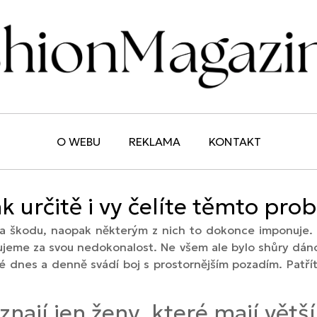
O WEBU
REKLAMA
KONTAKT
k určitě i vy čelíte těmto pr
na škodu, naopak některým z nich to dokonce imponuje. 
ujeme za svou nedokonalost. Ne všem ale bylo shůry dáno
é dnes a denně svádí boj s prostornějším pozadím. Patřít
nají jen ženy, které mají větš