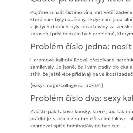
Pojďme si nalít čistého vína: mít větší zadeč
které nám byly naděleny. I když nám jsou siln
v jistých dobách byly považovány za žensk
zároveň i příslibem častých problémů, kter
Problém číslo jedna: nosi
Harémové kalhoty lidově přezdívané harémky 
zamilovaly. Je jasné, že i vám padly do oka a 
střih, že ještě více přidávají na velikosti za
[easy-image-collage id=30484]
Problém číslo dva: sexy ka
Zvláště pak takové kousky, které jsou tak ma
prádlo je v očích žen i mužů velmi lákavé, 
zahrnovat spíše bombaďáky po babičce…