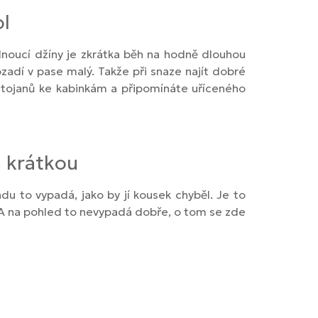
ol
dnoucí džíny je zkrátka běh na hodně dlouhou
zadí v pase malý. Takže při snaze najít dobré
stojanů ke kabinkám a připomínáte uříceného
š krátkou
du to vypadá, jako by jí kousek chyběl. Je to
. A na pohled to nevypadá dobře, o tom se zde