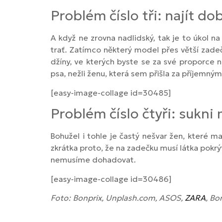
Problém číslo tři: najít d
A když ne zrovna nadlidský, tak je to úkol 
trať. Zatímco některý model přes větší zadeč
džíny, ve kterých byste se za své proporce
psa, nežli ženu, která sem přišla za příjemný
[easy-image-collage id=30485]
Problém číslo čtyři: sukni
Bohužel i tohle je častý nešvar žen, které m
zkrátka proto, že na zadečku musí látka pokr
nemusíme dohadovat.
[easy-image-collage id=30486]
Foto: Bonprix, Unplash.com, ASOS,
ZARA
, Bo