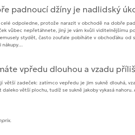
obře padnoucí džíny je nadlidský úk
na celé odpoledne, protože narazit v obchodě na dobře pa
ek vůbec nepřetáhnete, jiný je vám kvůli viditelnějšímu po
 nemusely stydět, často zoufale pobíháte v obchoďáku od 
mi nákupy…
 máte vpředu dlouhou a vzadu příli
ají větší zadeček: zatímco vepředu je jim sukně dlouhá, vza
ýt daleko větší plochu, tudíž se sukně jakoby vykasá nahoru
nprix.