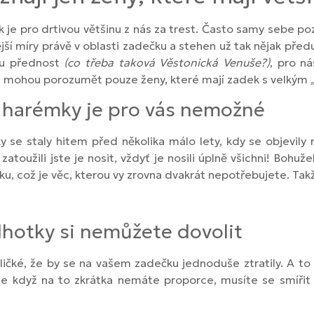
ek je pro drtivou většinu z nás za trest. Často samy sebe 
ější míry právě v oblasti zadečku a stehen už tak nějak pře
ou přednost
(co třeba taková Věstonická Venuše?)
, pro ná
ým mohou porozumět pouze ženy, které mají zadek s velkým
t harémky je pro vás nemožné
se staly hitem před několika málo lety, kdy se objevily 
zatoužili jste je nosit, vždyť je nosili úplně všichni! Boh
dečku, což je věc, kterou vy zrovna dvakrát nepotřebujete. Ta
lhotky si nemůžete dovolit
ličké, že by se na vašem zadečku jednoduše ztratily. A t
ale když na to zkrátka nemáte proporce, musíte se smířit