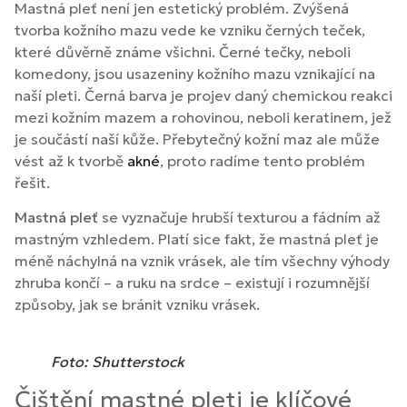
Mastná pleť není jen estetický problém. Zvýšená
tvorba kožního mazu vede ke vzniku černých teček,
které důvěrně známe všichni. Černé tečky, neboli
komedony, jsou usazeniny kožního mazu vznikající na
naší pleti. Černá barva je projev daný chemickou reakci
mezi kožním mazem a rohovinou, neboli keratinem, jež
je součástí naší kůže. Přebytečný kožní maz ale může
vést až k tvorbě
akné
, proto radíme tento problém
řešit.
Mastná pleť
se vyznačuje hrubší texturou a fádním až
mastným vzhledem. Platí sice fakt, že mastná pleť je
méně náchylná na vznik vrásek, ale tím všechny výhody
zhruba končí – a ruku na srdce – existují i rozumnější
způsoby, jak se bránit vzniku vrásek.
Foto: Shutterstock
Čištění mastné pleti je klíčové