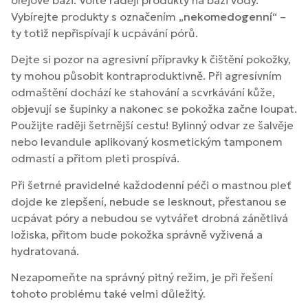
Vybírejte produkty s označením „
nekomedogenní
“ –
ty totiž nepřispívají k ucpávání pórů.
Dejte si pozor na agresivní přípravky k čištění pokožky,
ty mohou působit kontraproduktivně. Při agresívním
odmaštění dochází ke stahování a scvrkávání kůže,
objevují se šupinky a nakonec se pokožka začne loupat.
Použijte raději šetrnější cestu! Bylinný odvar ze šalvěje
nebo levandule aplikovaný kosmetickým tamponem
odmastí a přitom pleti prospívá.
Při šetrné pravidelné každodenní péči o mastnou pleť
dojde ke zlepšení, nebude se lesknout, přestanou se
ucpávat póry a nebudou se vytvářet drobná zánětlivá
ložiska, přitom bude pokožka správně vyživená a
hydratovaná.
Nezapomeňte na správný pitný režim, je při řešení
tohoto problému také velmi důležitý.