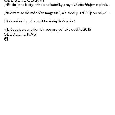
OBLÍBENÉ ČLÁNKY
„Někdo je na boty, někdo na kabelky a my dvě zbožňujeme plavky“
prozradily mladé české návrhářky a zakladatelky značky
„Nedívám se do módních magazínů, ale sleduju lidi! Ti jsou největší
HANAJANA Swimwear
inspirace“ říká blogerka A.n.d.u.l.a
10 zázračních potravin, které zlepší Vaši pleť
4 klíčové barevné kombinace pro pánské outfity 2015
SLEDUJTE NÁS