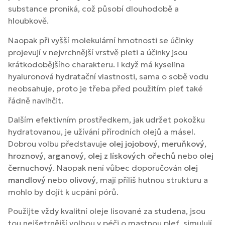
substance proniká, což působí dlouhodobě a
hloubkově.
Naopak při vyšší molekulární hmotnosti se účinky
projevují v nejvrchnější vrstvě pleti a účinky jsou
krátkodobějšího charakteru. I když má kyselina
hyaluronová hydratační vlastnosti, sama o sobě vodu
neobsahuje, proto je třeba před použitím pleť také
řádně navlhčit.
Dalším efektivním prostředkem, jak udržet pokožku
hydratovanou, je užívání přírodních olejů a másel.
Dobrou volbu představuje
olej jojobový
,
meruňkový
,
hroznový
,
arganový
,
olej z lískových ořechů
nebo
olej
černuchový
. Naopak není vůbec doporučován
olej
mandlový
nebo
olivový
, mají příliš hutnou strukturu a
mohlo by dojít k ucpání pórů.
Použijte vždy kvalitní oleje lisované za studena, jsou
tou nejšetrnější volbou v péči o mastnou pleť, simulují