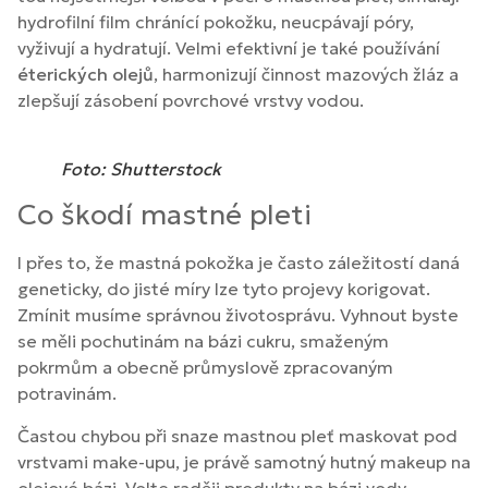
hydrofilní film chránící pokožku, neucpávají póry,
vyživují a hydratují. Velmi efektivní je také používání
éterických olejů
, harmonizují činnost mazových žláz a
zlepšují zásobení povrchové vrstvy vodou.
Foto: Shutterstock
Co škodí mastné pleti
I přes to, že mastná pokožka je často záležitostí daná
geneticky, do jisté míry lze tyto projevy korigovat.
Zmínit musíme správnou životosprávu. Vyhnout byste
se měli pochutinám na bázi cukru, smaženým
pokrmům a obecně průmyslově zpracovaným
potravinám.
Častou chybou při snaze mastnou pleť maskovat pod
vrstvami make-upu, je právě samotný hutný makeup na
olejové bázi. Volte raději produkty na bázi vody.