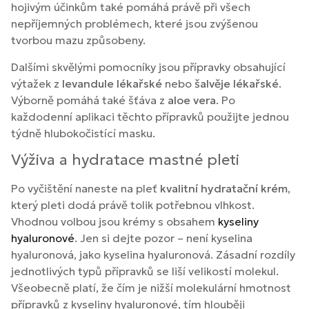
hojivým účinkům také pomáhá právě při všech
nepříjemných problémech, které jsou zvýšenou
tvorbou mazu způsobeny.
Dalšími skvělými pomocníky jsou přípravky obsahující
výtažek z
levandule lékařské
nebo
šalvěje lékařské
.
Výborně pomáhá také šťáva z
aloe vera
. Po
každodenní aplikaci těchto přípravků použijte jednou
týdně hlubokočistící masku.
Výživa a hydratace mastné pleti
Po vyčištění naneste na pleť
kvalitní hydratační krém
,
který pleti dodá právě tolik potřebnou vlhkost.
Vhodnou volbou jsou krémy s obsahem
kyseliny
hyaluronové
. Jen si dejte pozor – není kyselina
hyaluronová, jako kyselina hyaluronová. Zásadní rozdíly
jednotlivých typů přípravků se liší velikostí molekul.
Všeobecně platí, že čím je nižší molekulární hmotnost
přípravků z kyseliny hyaluronové, tím hlouběji