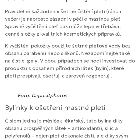
Pravidelné každodenní šetrné čištění pleti (ráno i
večer) je naprosto zásadní v péči o mastnou pleť.
Správně vyčištěná pleť pak může lépe vstřebávat
cenné složky z kvalitních kosmetických přípravků.
K vyčištění pokožky použijte šetrné
pleťové vody
bez
obsahu parabenů nebo silikonů. Nezapomínejte také
na
čistící gely
. V obou případech se hodí investovat do
produktů s obsahem přírodních látek (bylin), které
pleti prospívají, ošetřují a zároveň regenerují.
Foto: Depositphotos
Bylinky k ošetření mastné pleti
Číslem jedna je
měsíček lékařský
, tato bylina díky
obsahu prospěšných látek – antioxidantů, silic a
polyfenolů – nejen pleť dokonale čistí, ale díky svým